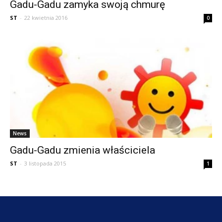
Gadu-Gadu zamyka swoją chmurę
ST
-
22 kwietnia 2016
0
News
Gadu-Gadu zmienia właściciela
ST
-
3 listopada 2015
1