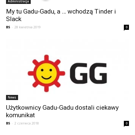
Administracja
My tu Gadu-Gadu, a … wchodzą Tinder i
Slack
BS
-
28 kwietnia 2019
0
News
Użytkownicy Gadu-Gadu dostali ciekawy
komunikat
BS
-
2 czerwca 2018
0