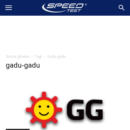
SpeedTest.pl
Wiadomości
Strona główna
Tagi
Gadu-gadu
gadu-gadu