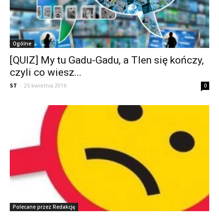
Ogólne
[QUIZ] My tu Gadu-Gadu, a Tlen się kończy,
czyli co wiesz...
ST
-
25 kwietnia 2016
0
Polecane przez Redakcję