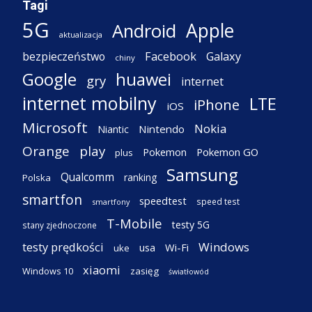
Tagi
5G
Apple
Android
aktualizacja
Facebook
Galaxy
bezpieczeństwo
chiny
Google
huawei
gry
internet
internet mobilny
LTE
iPhone
iOS
Microsoft
Nokia
Nintendo
Niantic
Orange
play
Pokemon
Pokemon GO
plus
Samsung
Qualcomm
ranking
Polska
smartfon
speedtest
speed test
smartfony
T-Mobile
testy 5G
stany zjednoczone
testy prędkości
Windows
Wi-Fi
usa
uke
xiaomi
Windows 10
zasięg
światłowód