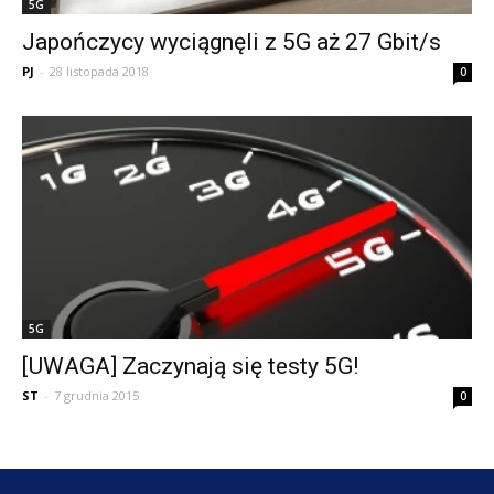
5G
Japończycy wyciągnęli z 5G aż 27 Gbit/s
PJ
-
28 listopada 2018
0
5G
[UWAGA] Zaczynają się testy 5G!
ST
-
7 grudnia 2015
0