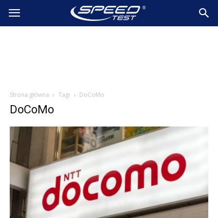
SpeedTest.pl
Wiadomości
Strona główna
Tagi
DoCoMo
DoCoMo