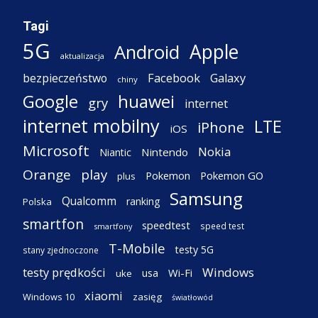
Tagi
5G
Apple
Android
aktualizacja
Facebook
Galaxy
bezpieczeństwo
chiny
Google
huawei
gry
internet
internet mobilny
LTE
iPhone
iOS
Microsoft
Nokia
Nintendo
Niantic
Orange
play
Pokemon
Pokemon GO
plus
Samsung
Qualcomm
ranking
Polska
smartfon
speedtest
speed test
smartfony
T-Mobile
testy 5G
stany zjednoczone
testy prędkości
Windows
Wi-Fi
usa
uke
xiaomi
Windows 10
zasięg
światłowód