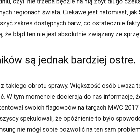
iu, czyli nie trzeba będzie na nią zbyt długo czekać
nych regionach świata. Ciekawe jest natomiast, ja
szyć zakres dostępnych barw, co ostatecznie fakty
ą, że błąd ten nie jest absolutnie związany ze sprz
ków są jednak bardziej ostre.
z takiego obrotu sprawy. Większość osób uważa to
wić. W tym momencie docierają do nas informacje, 
zentował swoich flagowców na targach MWC 2017 w
wszyscy spekulowali, że opóźnienie to było spowo
amsung nie mógł sobie pozwolić na ten sam problem