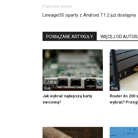
Poprzedni artykuł
LineageOS oparty z Android 7.1.2 już dostępny
POWIĄZANE ARTYKUŁY
WIĘCEJ OD AUTOR
Esej
Esej
Jak wybrać najlepszą kartę
Router do 200 z
sieciową?
wybrać? Przeg