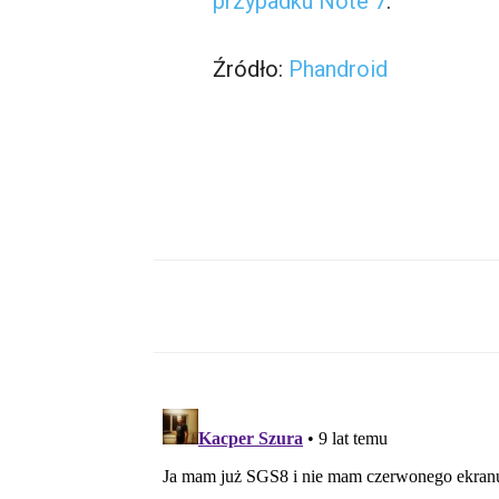
przypadku Note 7
.
Źródło:
Phandroid