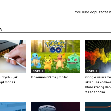
YouTube dopuszcza ma
A
Android
Android
łotych – jaki
Pokemon GO ma już 5 lat
Google usuwa ze
ląd modeli
sklepu szkodliwe 
które kradną dan
z Facebooka