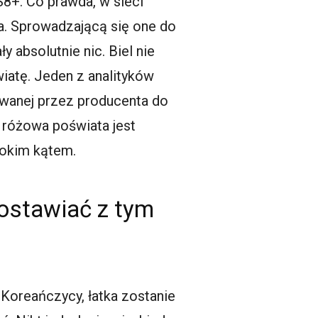
8+. Co prawda, w sieci
a. Sprowadzającą się one do
y absolutnie nic. Biel nie
iatę. Jeden z analityków
tywanej przez producenta do
 różowa poświata jest
rokim kątem.
ostawiać z tym
oreańczycy, łatka zostanie