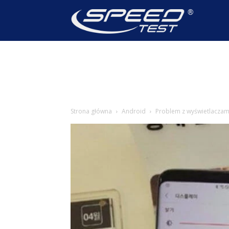
SpeedTest
Wiadomoś
Strona główna
Android
Problem z wyświetlaczami