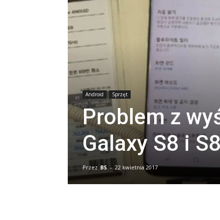
Android
Sprzęt
Problem z wy
Galaxy S8 i S
Przez
BS
-
22 kwietnia 2017