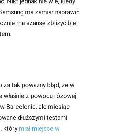
. Nikt jednak nie wie, kiedy
k Samsung ma zamiar naprawić
cznie ma szansę zbliżyć biel
ętem.
 za tak poważny błąd, że w
że właśnie z powodu różowej
 Barcelonie, ale miesiąc
dowane dłuższymi testami
, który
miał miejsce w