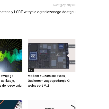
Następny artykuł
teriały LGBT w trybie ograniczonego dostępu
5G
 swojego
Modem 5G zamiast dysku,
aplikacje,
Qualcomm zagospodaruje Ci
e do logowania
wolny port M.2