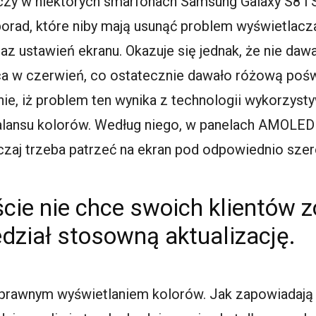
zy w niektórych smarfonach Samsung Galaxy S8 i S
rad, które niby mają usunąć problem wyświetlacz
az ustawień ekranu. Okazuje się jednak, że nie dawał
ąca w czerwień, co ostatecznie dawało różową pośw
enie, iż problem ten wynika z technologii wykorzys
alansu kolorów. Według niego, w panelach AMOLED
czaj trzeba patrzeć na ekran pod odpowiednio sze
ie nie chce swoich klientów z
dział stosowną aktualizację.
rawnym wyświetlaniem kolorów. Jak zapowiadają K