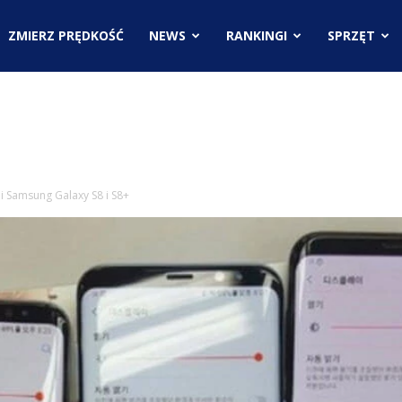
.pl
ZMIERZ PRĘDKOŚĆ
NEWS
RANKINGI
SPRZĘT
ci
 Samsung Galaxy S8 i S8+