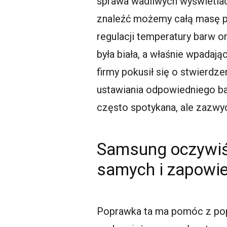
sprawa wadliwych wyświetlac
znaleźć możemy całą masę po
regulacji temperatury barw or
była biała, a właśnie wpadaj
firmy pokusił się o stwierdz
ustawiania odpowiedniego b
często spotykana, ale zazwy
Samsung oczywiśc
samych i zapowie
Poprawka ta ma pomóc z pop