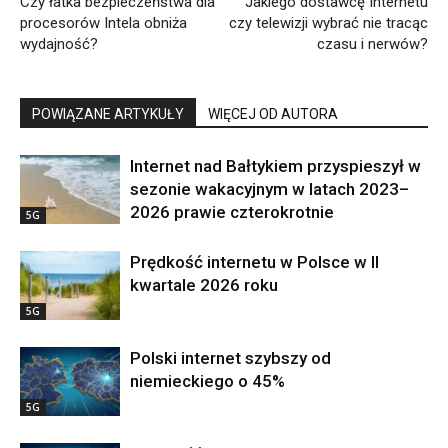
Czy łatka bezpieczeństwa dla
Jakiego dostawcę Internetu
procesorów Intela obniża
czy telewizji wybrać nie tracąc
wydajność?
czasu i nerwów?
POWIĄZANE ARTYKUŁY
WIĘCEJ OD AUTORA
Internet nad Bałtykiem przyspieszył w
sezonie wakacyjnym w latach 2023–
2026 prawie czterokrotnie
5G
Prędkość internetu w Polsce w II
kwartale 2026 roku
5G
Polski internet szybszy od
niemieckiego o 45%
5G