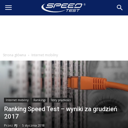
SpeedTest.pl
Wiadomości
Strona główna
Internet mobilny
Internet mobilny
Rankingi
Testy prędkości
Ranking Speed Test – wyniki za grudzień
2017
Przez
PJ
-
5 stycznia 2018