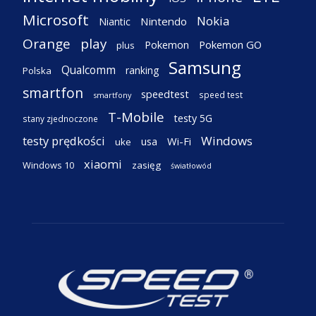
Microsoft
Nokia
Nintendo
Niantic
Orange
play
Pokemon
Pokemon GO
plus
Samsung
Qualcomm
ranking
Polska
smartfon
speedtest
speed test
smartfony
T-Mobile
testy 5G
stany zjednoczone
testy prędkości
Windows
Wi-Fi
usa
uke
xiaomi
Windows 10
zasięg
światłowód