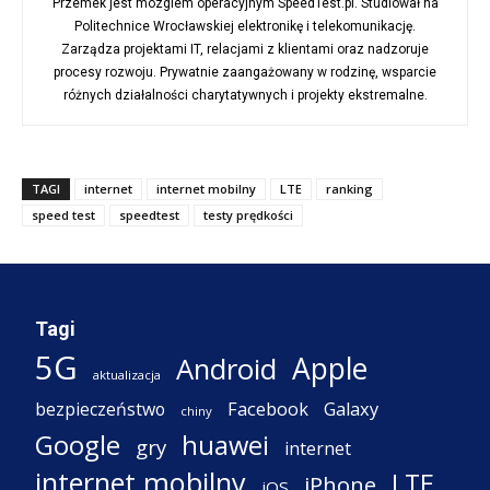
Przemek jest mózgiem operacyjnym SpeedTest.pl. Studiował na
Politechnice Wrocławskiej elektronikę i telekomunikację.
Zarządza projektami IT, relacjami z klientami oraz nadzoruje
procesy rozwoju. Prywatnie zaangażowany w rodzinę, wsparcie
różnych działalności charytatywnych i projekty ekstremalne.
TAGI
internet
internet mobilny
LTE
ranking
speed test
speedtest
testy prędkości
Tagi
5G
Apple
Android
aktualizacja
Facebook
Galaxy
bezpieczeństwo
chiny
Google
huawei
gry
internet
internet mobilny
LTE
iPhone
iOS