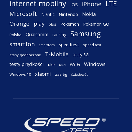
internet mobilny
LTE
iPhone
iOS
Microsoft
Nokia
Nintendo
Niantic
Orange
play
Pokemon
Pokemon GO
plus
Samsung
Qualcomm
ranking
Polska
smartfon
speedtest
speed test
smartfony
T-Mobile
testy 5G
stany zjednoczone
testy prędkości
Windows
Wi-Fi
usa
uke
xiaomi
Windows 10
zasięg
światłowód