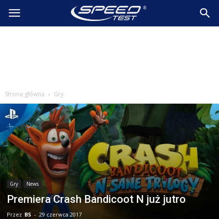
SpeedTest.pl
Wiadomości
Strona główna
Gry
Gry
News
Premiera Crash Bandicoot N już jutro
Przez
BS
-
29 czerwca 2017