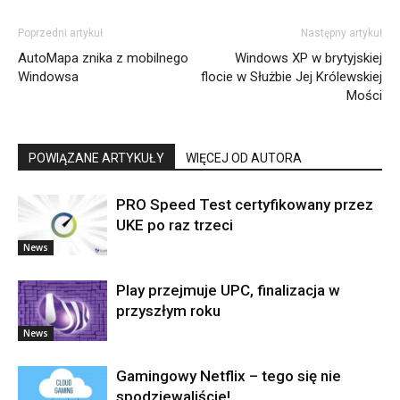
Poprzedni artykuł
Następny artykuł
AutoMapa znika z mobilnego
Windows XP w brytyjskiej
Windowsa
flocie w Służbie Jej Królewskiej
Mości
POWIĄZANE ARTYKUŁY
WIĘCEJ OD AUTORA
PRO Speed Test certyfikowany przez
UKE po raz trzeci
News
Play przejmuje UPC, finalizacja w
przyszłym roku
News
Gamingowy Netflix – tego się nie
spodziewaliście!