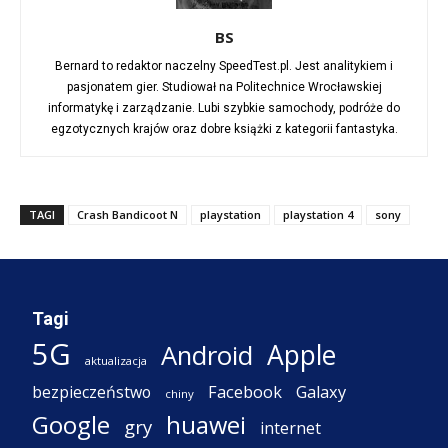
BS
Bernard to redaktor naczelny SpeedTest.pl. Jest analitykiem i
pasjonatem gier. Studiował na Politechnice Wrocławskiej
informatykę i zarządzanie. Lubi szybkie samochody, podróże do
egzotycznych krajów oraz dobre książki z kategorii fantastyka.
TAGI
Crash Bandicoot N
playstation
playstation 4
sony
Tagi
5G
Apple
Android
aktualizacja
Facebook
Galaxy
bezpieczeństwo
chiny
Google
huawei
gry
internet