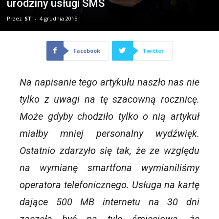
urodziny usługi SMS
Przez
ST
-
4 grudnia 2015
Facebook
Twitter
Na napisanie tego artykułu naszło nas nie
tylko z uwagi na tę szacowną rocznicę.
Może gdyby chodziło tylko o nią artykuł
miałby mniej personalny wydźwięk.
Ostatnio zdarzyło się tak, że ze względu
na wymianę smartfona wymianiliśmy
operatora telefonicznego. Usługa na kartę
dające 500 MB internetu na 30 dni
zaczęła być na tyle śmieciowa, że