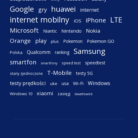
Google
huawei
gry
internet
internet mobilny
LTE
iPhone
iOS
Microsoft
Nokia
Nintendo
Niantic
Orange
play
Pokemon
Pokemon GO
plus
Samsung
Qualcomm
ranking
Polska
smartfon
speedtest
speed test
smartfony
T-Mobile
testy 5G
stany zjednoczone
testy prędkości
Windows
Wi-Fi
usa
uke
xiaomi
Windows 10
zasięg
światłowód