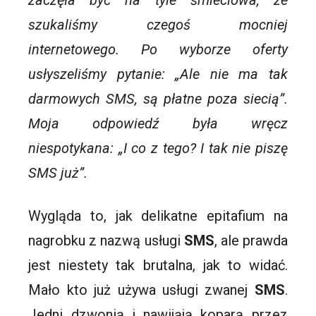
szukaliśmy czegoś mocniej
internetowego. Po wyborze oferty
usłyszeliśmy pytanie: „Ale nie ma tak
darmowych SMS, są płatne poza siecią”.
Moja odpowiedź była wręcz
niespotykana: „I co z tego? I tak nie piszę
SMS już”.
Wygląda to, jak delikatne epitafium na
nagrobku z nazwą usługi
SMS
, ale prawda
jest niestety tak brutalna, jak to widać.
Mało kto już używa usługi zwanej
SMS
.
Jedni dzwonią i nawijąją koparą przez