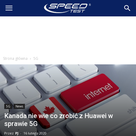
SpeedTest.pl
Wiadomości
Strona główna
5G
5G
News
Kanada nie wie co zrobić z Huawei w
sprawie 5G
Przez
PJ
-
16 lutego 2020