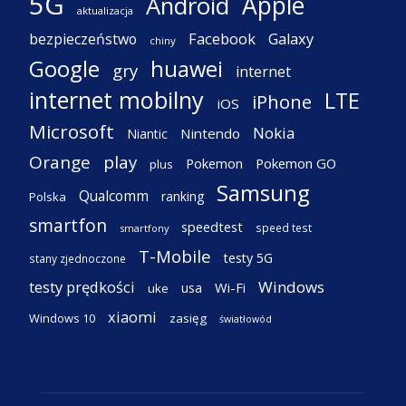
5G
Apple
Android
aktualizacja
Facebook
Galaxy
bezpieczeństwo
chiny
Google
huawei
gry
internet
internet mobilny
LTE
iPhone
iOS
Microsoft
Nokia
Nintendo
Niantic
Orange
play
Pokemon
Pokemon GO
plus
Samsung
Qualcomm
ranking
Polska
smartfon
speedtest
speed test
smartfony
T-Mobile
testy 5G
stany zjednoczone
testy prędkości
Windows
Wi-Fi
usa
uke
xiaomi
Windows 10
zasięg
światłowód