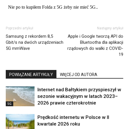
Poprzedni artykuł
Następny artykuł
Samsung z rekordem 8,5
Apple i Google tworzą API do
Gbit/s na dwóch urządzeniach
Bluetootha dla aplikacji
5G mmWave
rządowych do walki z COVID-
19
POWIĄZANE ARTYKUŁY
WIĘCEJ OD AUTORA
Internet nad Bałtykiem przyspieszył w
sezonie wakacyjnym w latach 2023–
2026 prawie czterokrotnie
5G
Prędkość internetu w Polsce w II
kwartale 2026 roku