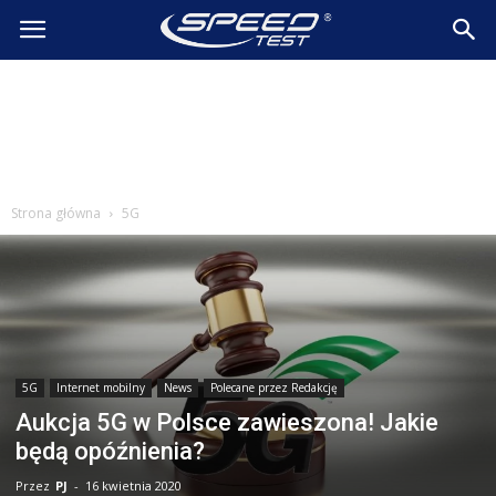
SpeedTest.pl
Wiadomości
Strona główna
5G
5G
Internet mobilny
News
Polecane przez Redakcję
Aukcja 5G w Polsce zawieszona! Jakie
będą opóźnienia?
Przez
PJ
-
16 kwietnia 2020