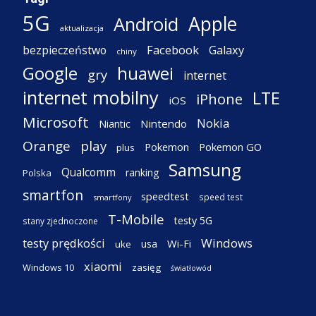
5G
Apple
Android
aktualizacja
Facebook
Galaxy
bezpieczeństwo
chiny
Google
huawei
gry
internet
internet mobilny
LTE
iPhone
iOS
Microsoft
Nokia
Nintendo
Niantic
Orange
play
Pokemon
Pokemon GO
plus
Samsung
Qualcomm
ranking
Polska
smartfon
speedtest
speed test
smartfony
T-Mobile
testy 5G
stany zjednoczone
testy prędkości
Windows
Wi-Fi
usa
uke
xiaomi
Windows 10
zasięg
światłowód