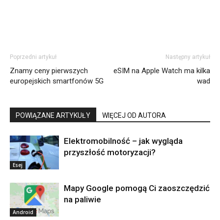
Poprzedni artykuł
Następny artykuł
Znamy ceny pierwszych
eSIM na Apple Watch ma kilka
europejskich smartfonów 5G
wad
POWIĄZANE ARTYKUŁY
WIĘCEJ OD AUTORA
Elektromobilność – jak wygląda
przyszłość motoryzacji?
Esej
Mapy Google pomogą Ci zaoszczędzić
na paliwie
Android