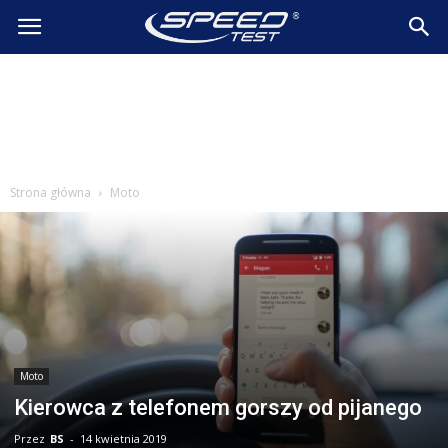
SpeedTest.pl
Wiadomości
Strona główna
Moto
Moto
Kierowca z telefonem gorszy od pijanego
Przez
BS
-
14 kwietnia 2019