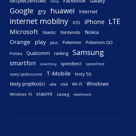
Facebook
Galaxy
bezpieczeństwo
chiny
Google
huawei
gry
internet
internet mobilny
LTE
iPhone
iOS
Microsoft
Nokia
Nintendo
Niantic
Orange
play
Pokemon
Pokemon GO
plus
Samsung
Qualcomm
ranking
Polska
smartfon
speedtest
speed test
smartfony
T-Mobile
testy 5G
stany zjednoczone
testy prędkości
Windows
Wi-Fi
usa
uke
xiaomi
Windows 10
zasięg
światłowód