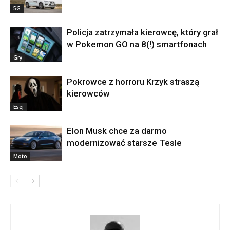
5G
Policja zatrzymała kierowcę, który grał
w Pokemon GO na 8(!) smartfonach
Gry
Pokrowce z horroru Krzyk straszą
kierowców
Esej
Elon Musk chce za darmo
modernizować starsze Tesle
Moto