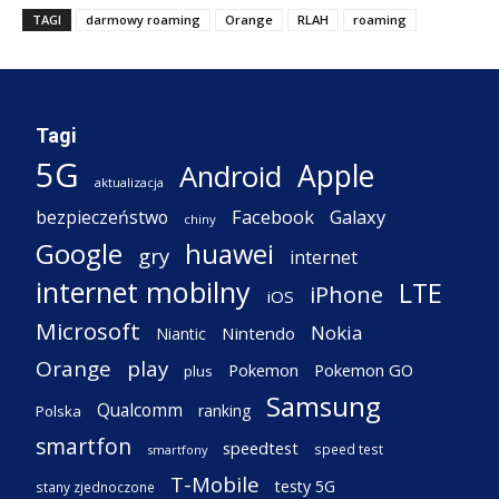
TAGI
darmowy roaming
Orange
RLAH
roaming
Tagi
5G
Apple
Android
aktualizacja
Facebook
Galaxy
bezpieczeństwo
chiny
Google
huawei
gry
internet
internet mobilny
LTE
iPhone
iOS
Microsoft
Nokia
Nintendo
Niantic
Orange
play
Pokemon
Pokemon GO
plus
Samsung
Qualcomm
ranking
Polska
smartfon
speedtest
speed test
smartfony
T-Mobile
testy 5G
stany zjednoczone