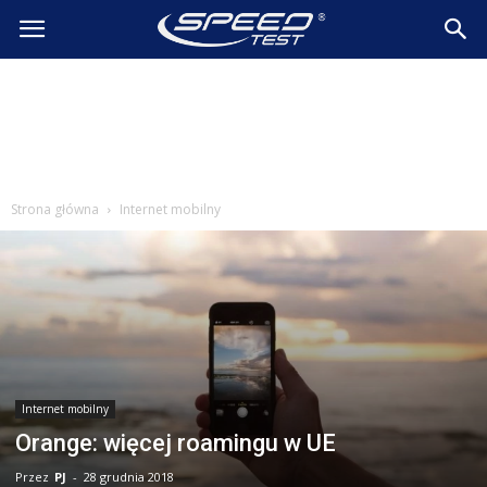
SpeedTest.pl
Wiadomości
Strona główna
Internet mobilny
Internet mobilny
Orange: więcej roamingu w UE
Przez
PJ
-
28 grudnia 2018