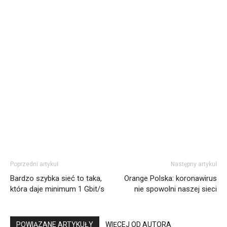
Poprzedni artykuł
Następny artykuł
Bardzo szybka sieć to taka,
Orange Polska: koronawirus
która daje minimum 1 Gbit/s
nie spowolni naszej sieci
POWIĄZANE ARTYKUŁY
WIĘCEJ OD AUTORA