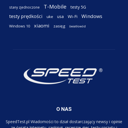
T-Mobile
testy 5G
stany zjednoczone
testy prędkości
Windows
Wi-Fi
usa
uke
xiaomi
Windows 10
zasięg
światłowód
O NAS
SpeedTest.pl Wiadomości to dział dostarczający newsy i opinie
ze świata Internetu, rankingi, recenzje gier, testy sprzętu i