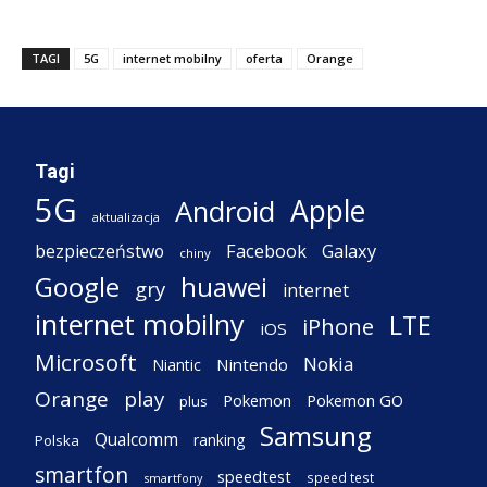
TAGI
5G
internet mobilny
oferta
Orange
Tagi
5G
Apple
Android
aktualizacja
Facebook
Galaxy
bezpieczeństwo
chiny
Google
huawei
gry
internet
internet mobilny
LTE
iPhone
iOS
Microsoft
Nokia
Nintendo
Niantic
Orange
play
Pokemon
Pokemon GO
plus
Samsung
Qualcomm
ranking
Polska
smartfon
speedtest
speed test
smartfony