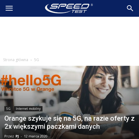
SpeedTest.pl
Wiadomości
Strona główna
5G
5G
Internet mobilny
Orange szykuje się na 5G, na razie oferty z
2x większymi paczkami danych
Przez
PJ
-
12 marca 2020