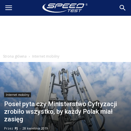
SpeedTest.pl
Wiadomości
Strona główna
Internet mobilny
Internet mobilny
Poseł pyta czy Ministerstwo Cyfryzacji
zrobiło wszystko, by każdy Polak miał
zasięg
Przez
PJ
-
28 kwietnia 2019