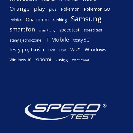
Orange
play
Pokemon
Pokemon GO
plus
Samsung
Qualcomm
ranking
Polska
smartfon
speedtest
speed test
smartfony
T-Mobile
testy 5G
stany zjednoczone
testy prędkości
Windows
Wi-Fi
usa
uke
xiaomi
Windows 10
zasięg
światłowód