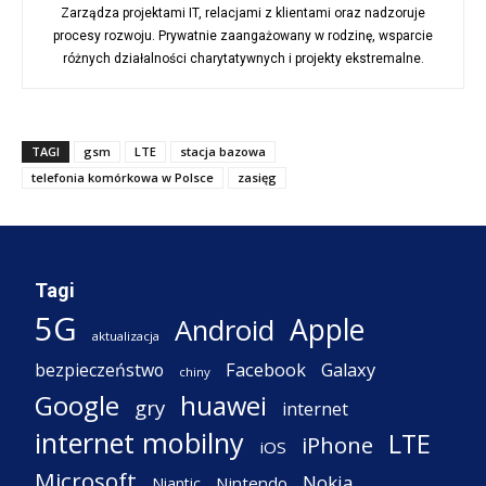
Zarządza projektami IT, relacjami z klientami oraz nadzoruje
procesy rozwoju. Prywatnie zaangażowany w rodzinę, wsparcie
różnych działalności charytatywnych i projekty ekstremalne.
TAGI
gsm
LTE
stacja bazowa
telefonia komórkowa w Polsce
zasięg
Tagi
5G
Apple
Android
aktualizacja
Facebook
Galaxy
bezpieczeństwo
chiny
Google
huawei
gry
internet
internet mobilny
LTE
iPhone
iOS
Microsoft
Nokia
Nintendo
Niantic