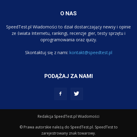
O NAS
SpeedTest.pl Wiadomości to dział dostarczający newsy i opinie
ze świata Internetu, rankingi, recenzje gier, testy sprzętu i
oprogramowania oraz quizy.
Skontaktuj się z nami:
kontakt@speedtest.pl
PODĄŻAJ ZA NAMI
Redakcja SpeedTest.pl Wiadomości
© Prawa autorskie należą do SpeedTest.pl. SpeedTest to
zarejestrowany znak towarowy.