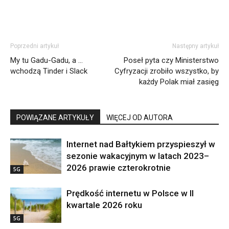
Poprzedni artykuł
Następny artykuł
My tu Gadu-Gadu, a …
Poseł pyta czy Ministerstwo
wchodzą Tinder i Slack
Cyfryzacji zrobiło wszystko, by
każdy Polak miał zasięg
POWIĄZANE ARTYKUŁY
WIĘCEJ OD AUTORA
Internet nad Bałtykiem przyspieszył w
sezonie wakacyjnym w latach 2023–
2026 prawie czterokrotnie
5G
Prędkość internetu w Polsce w II
kwartale 2026 roku
5G