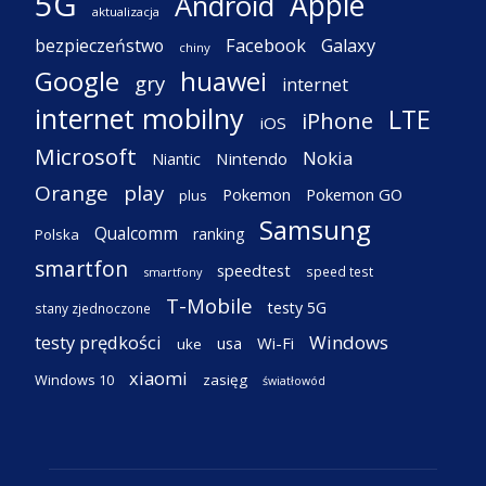
5G
Apple
Android
aktualizacja
Facebook
Galaxy
bezpieczeństwo
chiny
Google
huawei
gry
internet
internet mobilny
LTE
iPhone
iOS
Microsoft
Nokia
Nintendo
Niantic
Orange
play
Pokemon
Pokemon GO
plus
Samsung
Qualcomm
ranking
Polska
smartfon
speedtest
speed test
smartfony
T-Mobile
testy 5G
stany zjednoczone
testy prędkości
Windows
Wi-Fi
usa
uke
xiaomi
Windows 10
zasięg
światłowód