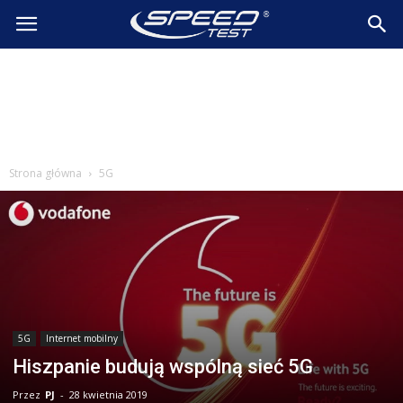
SpeedTest.pl
Wiadomości
Strona główna
5G
5G
Internet mobilny
Hiszpanie budują wspólną sieć 5G
Przez
PJ
-
28 kwietnia 2019