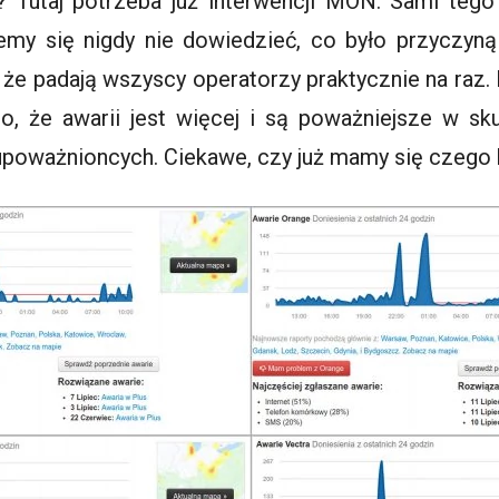
 Tutaj potrzeba już interwencji MON. Sami tego
my się nigdy nie dowiedzieć, co było przyczyną t
, że padają wszyscy operatorzy praktycznie na raz
, że awarii jest więcej i są poważniejsze w sku
upoważnioncych. Ciekawe, czy już mamy się czego 