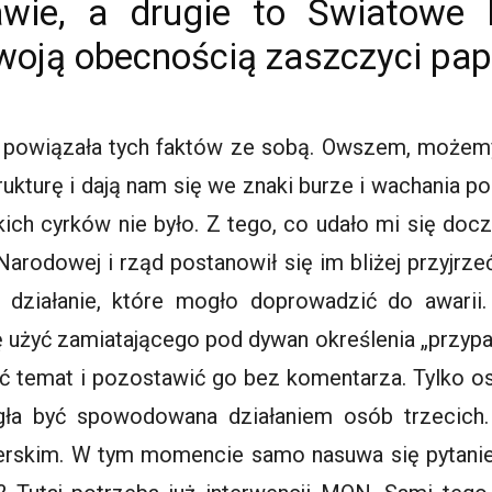
ie, a drugie to Światowe 
woją obecnością zaszczyci papi
 powiązała tych faktów ze sobą. Owszem, możemy p
kturę i dają nam się we znaki burze i wachania po
ich cyrków nie było. Z tego, co udało mi się doczy
rodowej i rząd postanowił się im bliżej przyjrzeć.
e działanie, które mogło doprowadzić do awarii
żyć zamiatającego pod dywan określenia „przypade
ąć temat i pozostawić go bez komentarza. Tylko 
gła być spowodowana działaniem osób trzecich
rskim. W tym momencie samo nasuwa się pytanie, j