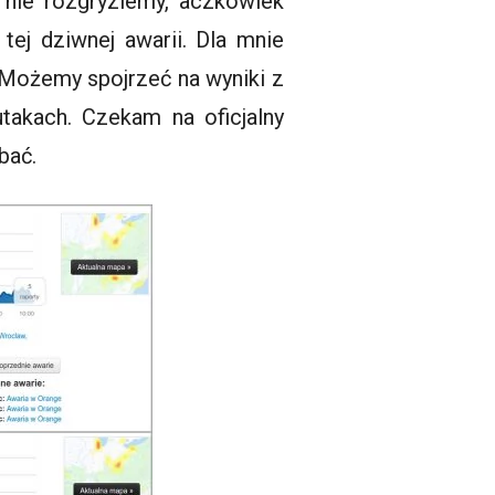
 nie rozgryziemy, aczkowiek
ej dziwnej awarii. Dla mnie
. Możemy spojrzeć na wyniki z
takach. Czekam na oficjalny
bać.