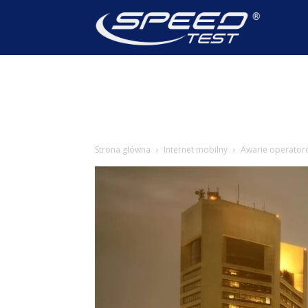
SpeedTest
Wiadomoś
Strona główna
Internet mobilny
Awarie operatoró