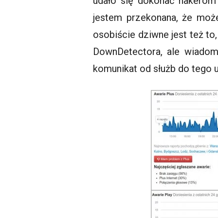
udało się dokonać hakerom?
jestem przekonana, że może
osobiście dziwne jest też to
DownDetectora, ale wiadomo
komunikat od służb do tego 