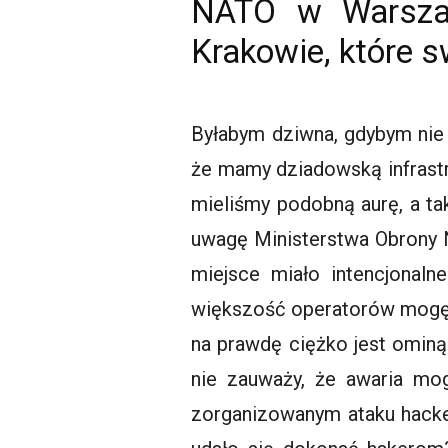
NATO w Warszaw
Krakowie, które s
Byłabym dziwna, gdybym nie
że mamy dziadowską infrastru
mieliśmy podobną aurę, a tak
uwagę Ministerstwa Obrony Na
miejsce miało intencjonaln
większość operatorów mogę u
na prawdę ciężko jest omin
nie zauważy, że awaria mo
zorganizowanym ataku hacke