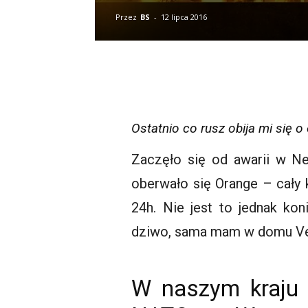
Przez
BS
-
12 lipca 2016
Ostatnio co rusz obija mi się o
Zaczęło się od awarii w Ne
oberwało się Orange – cały kr
24h. Nie jest to jednak ko
dziwo, sama mam w domu Vect
W naszym kraju 