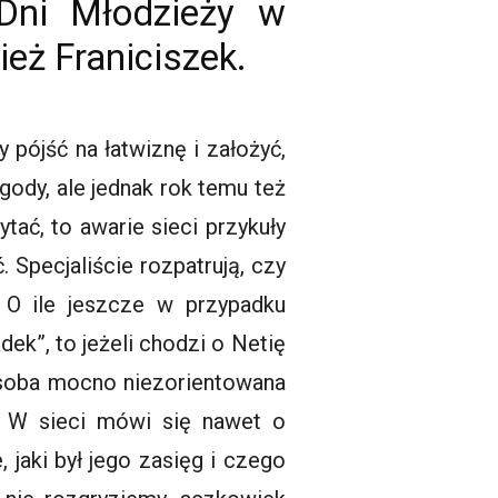
Dni Młodzieży w
eż Franiciszek.
ójść na łatwiznę i założyć,
gody, ale jednak rok temu też
tać, to awarie sieci przykuły
 Specjaliście rozpatrują, czy
. O ile jeszcze w przypadku
k”, to jeżeli chodzi o Netię
osoba mocno niezorientowana
. W sieci mówi się nawet o
aki był jego zasięg i czego