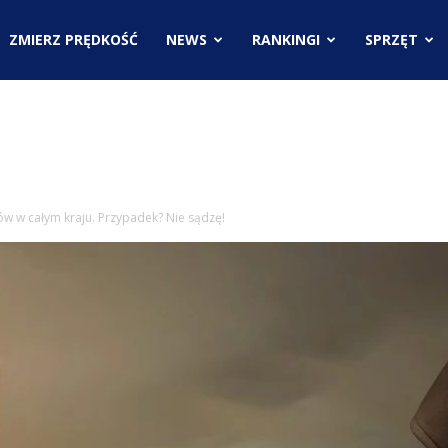
.pl
ZMIERZ PRĘDKOŚĆ
NEWS
RANKINGI
SPRZĘT
ci
w w całym kraju. Przypadek? Nie sądzę!