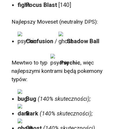
Focus Blast
[140]
Najlepszy Moveset (neutralny DPS):
Confusion
/
Shadow Ball
Mewtwo to typ
Psychic
, więc
najlepszymi kontrami będą pokemony
typów:
Bug
(140% skuteczności);
Dark
(140% skuteczności);
Ghost
(140% skuteczności).