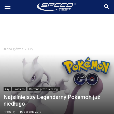
SpeedTest.pl
Wiadomości
Strona główna
Gry
Gry
Pokemon
Polecane przez Redakcję
Najsilniejszy Legendarny Pokemon już
niedługo
Przez
PJ
-
16 sierpnia 2017