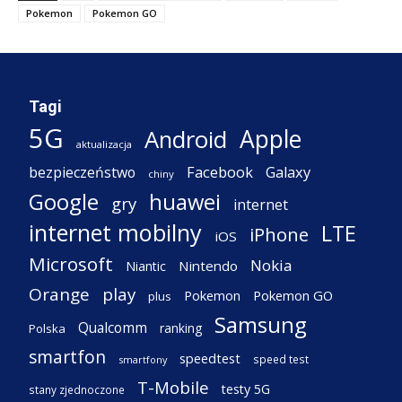
Pokemon
Pokemon GO
Tagi
5G
Apple
Android
aktualizacja
Facebook
Galaxy
bezpieczeństwo
chiny
Google
huawei
gry
internet
internet mobilny
LTE
iPhone
iOS
Microsoft
Nokia
Nintendo
Niantic
Orange
play
Pokemon
Pokemon GO
plus
Samsung
Qualcomm
ranking
Polska
smartfon
speedtest
speed test
smartfony
T-Mobile
testy 5G
stany zjednoczone