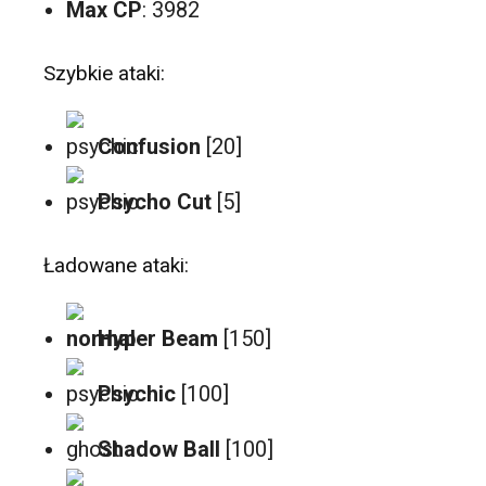
Max CP
: 3982
Szybkie ataki:
Confusion
[20]
Psycho Cut
[5]
Ładowane ataki:
Hyper Beam
[150]
Psychic
[100]
Shadow Ball
[100]