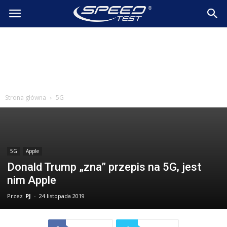
SpeedTest.pl
Wiadomości
Strona główna
5G
5G
Apple
Donald Trump „zna” przepis na 5G, jest
nim Apple
Przez
PJ
-
24 listopada 2019