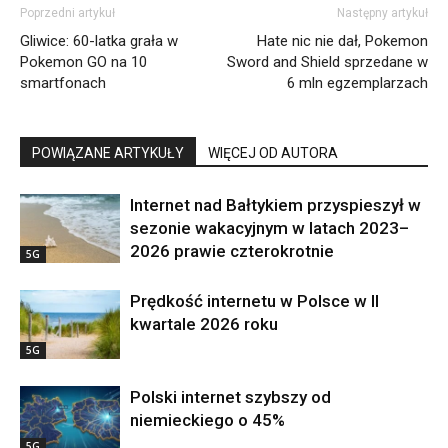
Poprzedni artykuł
Następny artykuł
Gliwice: 60-latka grała w
Hate nic nie dał, Pokemon
Pokemon GO na 10
Sword and Shield sprzedane w
smartfonach
6 mln egzemplarzach
POWIĄZANE ARTYKUŁY
WIĘCEJ OD AUTORA
Internet nad Bałtykiem przyspieszył w
sezonie wakacyjnym w latach 2023–
2026 prawie czterokrotnie
5G
Prędkość internetu w Polsce w II
kwartale 2026 roku
5G
Polski internet szybszy od
niemieckiego o 45%
5G