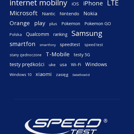
internet mobilny
LTE
iPhone
iOS
Microsoft
Nokia
Nintendo
Niantic
Orange
play
Pokemon
Pokemon GO
plus
Samsung
Qualcomm
ranking
Polska
smartfon
speedtest
speed test
smartfony
T-Mobile
testy 5G
stany zjednoczone
testy prędkości
Windows
Wi-Fi
usa
uke
xiaomi
Windows 10
zasięg
światłowód