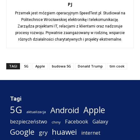
PJ
Przemek jest mózgiem operacyjnym SpeedTest.pl. Studiował na
Politechnice Wrocławskiej elektronikę i telekomunikację.
Zarządza projektami IT, relacjami z klientami oraz nadzoruje
procesy rozwoju. Prywatnie zaangażowany w rodzinę, wsparcie
różnych działalności charytatywnych i projekty ekstremalne.
TAGI
5G
Apple
budowa 5G
Donald Trump
tim cook
Tagi
5G
Apple
Android
aktualizacja
Facebook
Galaxy
bezpieczeństwo
chiny
Google
huawei
gry
internet