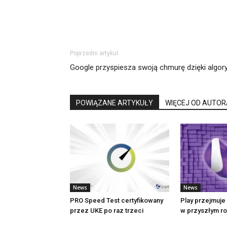
Poprzedni artykuł
Google przyspiesza swoją chmurę dzięki algo
POWIĄZANE ARTYKUŁY
WIĘCEJ OD AUTOR
News
News
PRO Speed Test certyfikowany
Play przejmuje 
przez UKE po raz trzeci
w przyszłym r