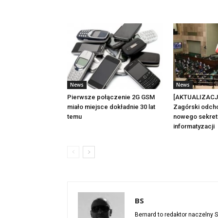
News
News
Pierwsze połączenie 2G GSM
[AKTUALIZACJ
miało miejsce dokładnie 30 lat
Zagórski odch
temu
nowego sekret
informatyzacji
BS
Bernard to redaktor naczelny S