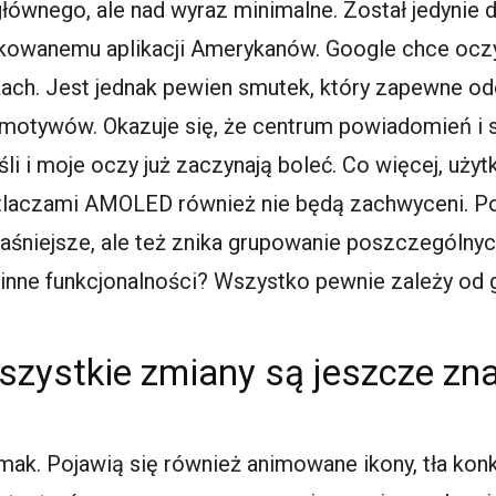
głównego, ale nad wyraz minimalne. Został jedynie
owanemu aplikacji Amerykanów. Google chce oczyw
kach
. Jest jednak pewien smutek, który zapewne od
 motywów. Okazuje się, że centrum powiadomień i s
yśli i moje oczy już zaczynają boleć. Co więcej, uż
etlaczami
AMOLED
również nie będą zachwyceni. P
 jaśniejsze, ale też znika grupowanie poszczególnyc
e inne funkcjonalności? Wszystko pewnie zależy od
szystkie zmiany są jeszcze zn
smak. Pojawią się również animowane ikony, tła k