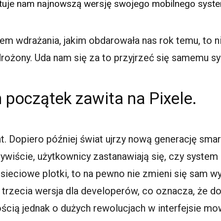
tuje nam najnowszą wersję swojego mobilnego syste
tem wdrażania, jakim obdarowała nas rok temu, to n
drożony. Uda nam się za to przyjrzeć się samemu s
 początek zawita na
Pixele
.
t. Dopiero później świat ujrzy nową generację
smar
ywiście, użytkownicy zastanawiają się, czy system u
 sieciowe plotki, to na pewno nie zmieni się sam wy
 trzecia wersja dla developerów, co oznacza, że do
ścią jednak o dużych rewolucjach w interfejsie mow