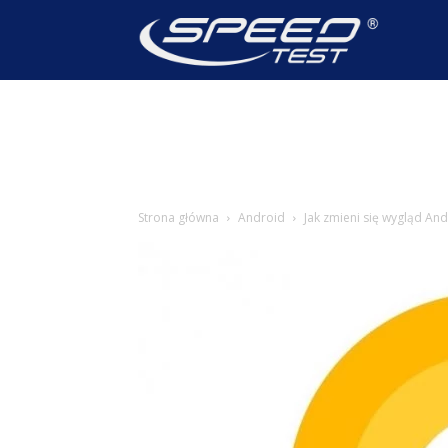
SpeedTest
Wiadomoś
Strona główna
Android
Jak zmieni się wygląd An