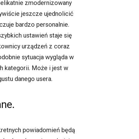
 delikatnie zmodernizowany
iście jeszcze ujednolicić
czuje bardzo personalnie.
zybkich ustawień staje się
ytkownicy urządzeń z coraz
odobnie sytuacja wygląda w
h kategorii. Może i jest w
 gustu danego
usera
.
ane.
onkretnych powiadomień będą