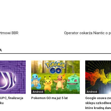
rytmowi BBR
Operator oskarża Niantic o
A
Android
Android
UPC, finalizacja
Pokemon GO ma już 5 lat
Google usuwa ze
oku
sklepu szkodliwe 
które kradną dan