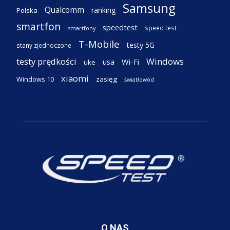
Samsung
Qualcomm
ranking
Polska
smartfon
speedtest
speed test
smartfony
T-Mobile
testy 5G
stany zjednoczone
testy prędkości
Windows
Wi-Fi
usa
uke
xiaomi
Windows 10
zasięg
światłowód
O NAS