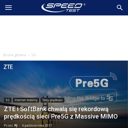
SpeedTest.pl
Wiadomości
Strona główna
5G
5G
Internet mobilny
Testy prędkości
ZTE i SoftBank chwalą się rekordową
prędkością sieci Pre5G z Massive MIMO
Przez
PJ
-
6 października 2017