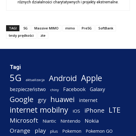
różnych działalności charytatywnych i projekty ekstremalne.
TAGI
5G
Massive MIMO
mimo
Pre5G
SoftBank
testy prędkości
zte
Tagi
5G
Apple
Android
aktualizacja
Facebook
Galaxy
bezpieczeństwo
chiny
Google
huawei
gry
internet
internet mobilny
LTE
iPhone
iOS
Microsoft
Nokia
Nintendo
Niantic
Orange
play
Pokemon
Pokemon GO
plus