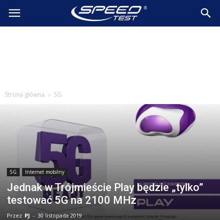
SpeedTest.pl
Wiadomości
Strona główna
5G
5G
Internet mobilny
Jednak w Trójmieście Play będzie „tylko”
testować 5G na 2100 MHz
Przez
PJ
-
30 listopada 2019