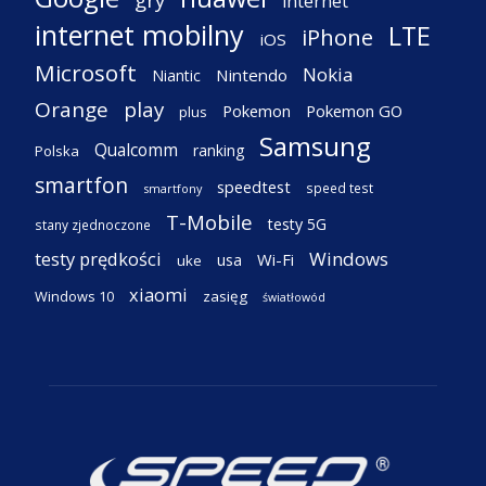
internet
internet mobilny
LTE
iPhone
iOS
Microsoft
Nokia
Nintendo
Niantic
Orange
play
Pokemon
Pokemon GO
plus
Samsung
Qualcomm
ranking
Polska
smartfon
speedtest
speed test
smartfony
T-Mobile
testy 5G
stany zjednoczone
testy prędkości
Windows
Wi-Fi
usa
uke
xiaomi
Windows 10
zasięg
światłowód