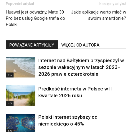
Poprzedni artykuł
Następny artykuł
Huawei jest odważny, Mate 30
Jakie aplikacje warto mieć w
Pro bez usług Google trafia do
swoim smartfonie?
Polski
POWIĄZANE ARTYKUŁY
WIĘCEJ OD AUTORA
Internet nad Bałtykiem przyspieszył w
sezonie wakacyjnym w latach 2023–
2026 prawie czterokrotnie
5G
Prędkość internetu w Polsce w II
kwartale 2026 roku
5G
Polski internet szybszy od
niemieckiego o 45%
5G