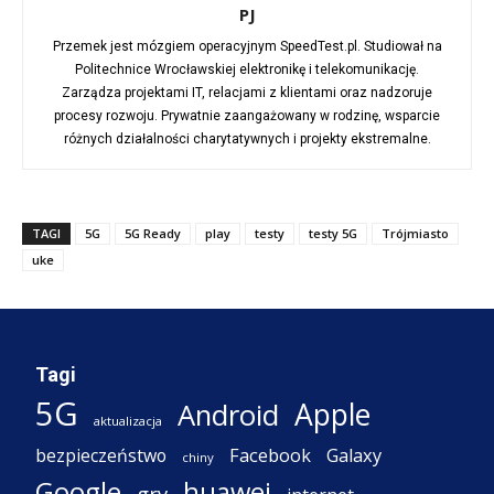
PJ
Przemek jest mózgiem operacyjnym SpeedTest.pl. Studiował na
Politechnice Wrocławskiej elektronikę i telekomunikację.
Zarządza projektami IT, relacjami z klientami oraz nadzoruje
procesy rozwoju. Prywatnie zaangażowany w rodzinę, wsparcie
różnych działalności charytatywnych i projekty ekstremalne.
TAGI
5G
5G Ready
play
testy
testy 5G
Trójmiasto
uke
Tagi
5G
Apple
Android
aktualizacja
Facebook
Galaxy
bezpieczeństwo
chiny
Google
huawei
gry