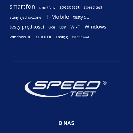
smartfon
speedtest
speed test
smartfony
T-Mobile
testy 5G
stany zjednoczone
testy prędkości
Windows
Wi-Fi
usa
uke
xiaomi
Windows 10
zasięg
światłowód
O NAS