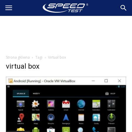
SpeedTest.pl
Wiadomości
Strona główna
Tagi
Virtual box
virtual box