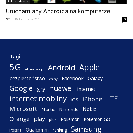
Administracja
Uruchamiany Androida na komputerze
ST
-
18 listopada 2015
0
Tagi
5G
Apple
Android
aktualizacja
Facebook
Galaxy
bezpieczeństwo
chiny
Google
huawei
gry
internet
internet mobilny
LTE
iPhone
iOS
Microsoft
Nokia
Nintendo
Niantic
Orange
play
Pokemon
Pokemon GO
plus
Samsung
Qualcomm
ranking
Polska