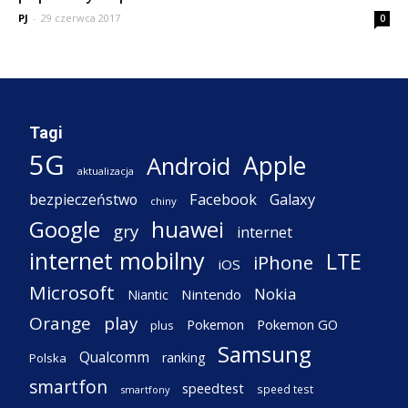
PJ
-
29 czerwca 2017
0
Tagi
5G
Apple
Android
aktualizacja
Facebook
Galaxy
bezpieczeństwo
chiny
Google
huawei
gry
internet
internet mobilny
LTE
iPhone
iOS
Microsoft
Nokia
Nintendo
Niantic
Orange
play
Pokemon
Pokemon GO
plus
Samsung
Qualcomm
ranking
Polska
smartfon
speedtest
speed test
smartfony