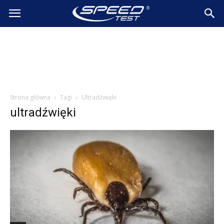
SpeedTest.pl
Wiadomości
Strona główna
Tagi
Ultradźwięki
ultradźwięki