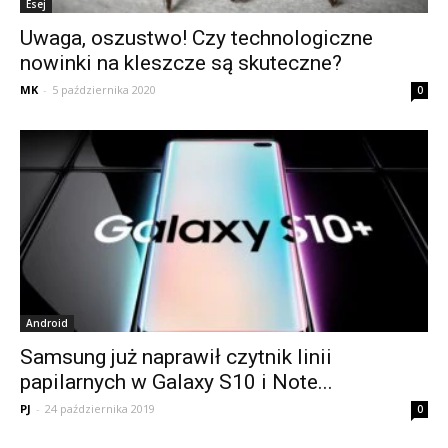
Esej
Uwaga, oszustwo! Czy technologiczne
nowinki na kleszcze są skuteczne?
MK
-
5 października 2020
0
Android
Samsung już naprawił czytnik linii
papilarnych w Galaxy S10 i Note...
PJ
-
24 października 2019
0