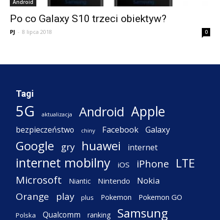
Android
Po co Galaxy S10 trzeci obiektyw?
PJ
-
8 lipca 2018
0
Tagi
5G
Apple
Android
aktualizacja
Facebook
Galaxy
bezpieczeństwo
chiny
Google
huawei
gry
internet
internet mobilny
LTE
iPhone
iOS
Microsoft
Nokia
Nintendo
Niantic
Orange
play
Pokemon
Pokemon GO
plus
Samsung
Qualcomm
ranking
Polska