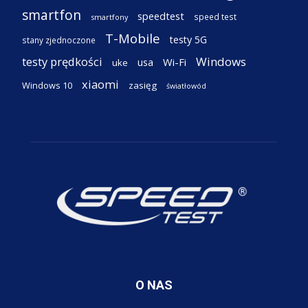
smartfon
speedtest
speed test
smartfony
T-Mobile
testy 5G
stany zjednoczone
testy prędkości
Windows
Wi-Fi
usa
uke
xiaomi
Windows 10
zasięg
światłowód
O NAS