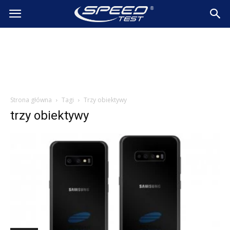
SpeedTest.pl
Wiadomości
Strona główna
Tagi
Trzy obiektywy
trzy obiektywy