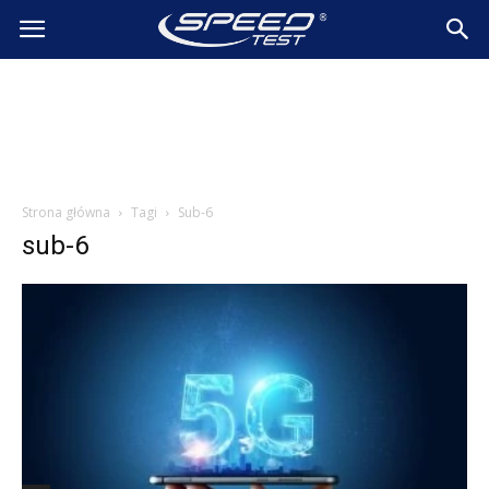
SpeedTest.pl
Wiadomości
Strona główna
Tagi
Sub-6
sub-6