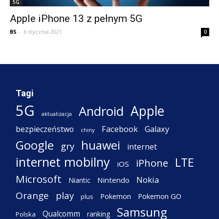
5G
Apple iPhone 13 z pełnym 5G
BS
-
6 stycznia 2021
0
Tagi
5G
Apple
Android
aktualizacja
Facebook
Galaxy
bezpieczeństwo
chiny
Google
huawei
gry
internet
internet mobilny
LTE
iPhone
iOS
Microsoft
Nokia
Nintendo
Niantic
Orange
play
Pokemon
Pokemon GO
plus
Samsung
Qualcomm
ranking
Polska