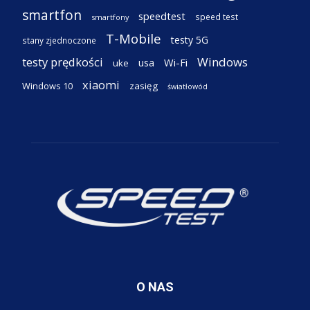
smartfon
speedtest
speed test
smartfony
T-Mobile
testy 5G
stany zjednoczone
testy prędkości
Windows
Wi-Fi
usa
uke
xiaomi
Windows 10
zasięg
światłowód
O NAS