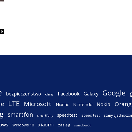
0
e
Google
Facebook
Galaxy
bezpieczeństwo
chiny
LTE
ne
Microsoft
Orang
Nokia
Nintendo
Niantic
g
smartfon
speedtest
speed test
stany zjednoczo
smartfony
ows
xiaomi
Windows 10
zasięg
światłowód