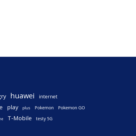
huawei
gry
internet
e
play
Pokemon
Pokemon GO
plus
T-Mobile
testy 5G
ne