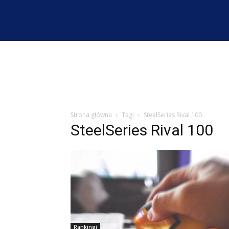
Strona główna
Tagi
SteelSeries Rival 100
SteelSeries Rival 100
Rankingi