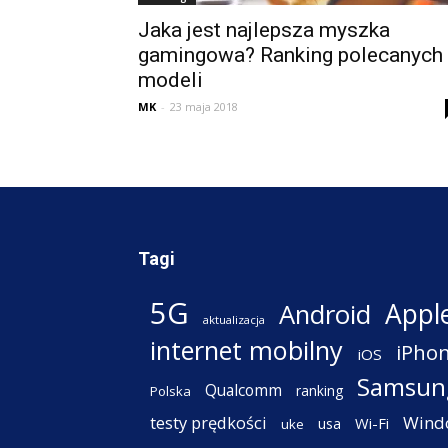
Jaka jest najlepsza myszka
gamingowa? Ranking polecanych
modeli
MK
-
23 maja 2018
Tagi
5G
Appl
Android
aktualizacja
internet mobilny
iPho
iOS
Samsun
Qualcomm
ranking
Polska
testy prędkości
Wind
Wi-Fi
usa
uke