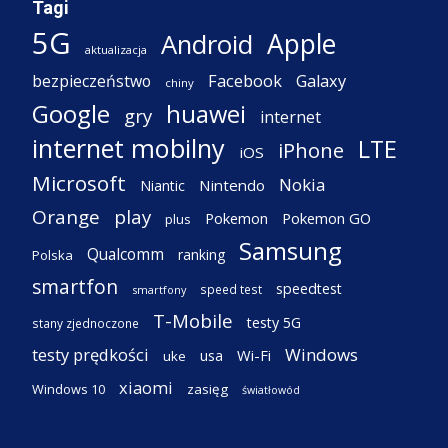
Tagi
5G
Apple
Android
aktualizacja
Facebook
Galaxy
bezpieczeństwo
chiny
Google
huawei
gry
internet
internet mobilny
LTE
iPhone
iOS
Microsoft
Nokia
Nintendo
Niantic
Orange
play
Pokemon
Pokemon GO
plus
Samsung
Qualcomm
ranking
Polska
smartfon
speedtest
speed test
smartfony
T-Mobile
testy 5G
stany zjednoczone
testy prędkości
Windows
Wi-Fi
usa
uke
xiaomi
Windows 10
zasięg
światłowód