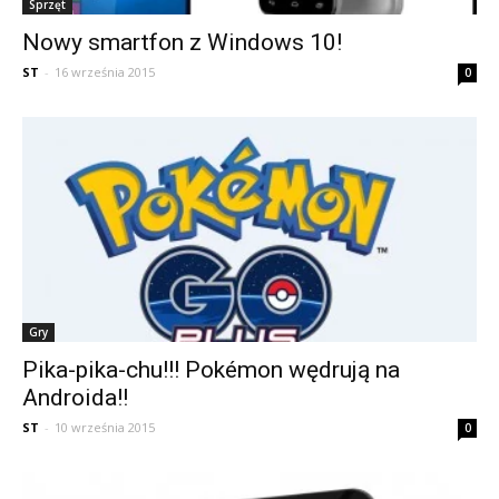
Sprzęt
Nowy smartfon z Windows 10!
ST
-
16 września 2015
0
Gry
Pika-pika-chu!!! Pokémon wędrują na
Androida!!
ST
-
10 września 2015
0