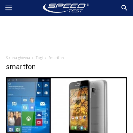
SpeedTest.pl
Wiadomości
Strona główna
Tagi
Smartfon
smartfon