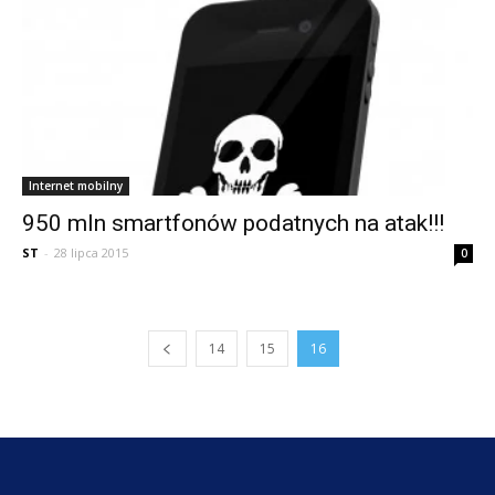
Internet mobilny
950 mln smartfonów podatnych na atak!!!
ST
-
28 lipca 2015
0
14
15
16