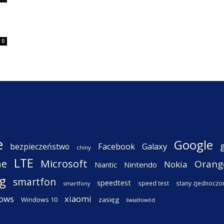
0
e
Google
Facebook
Galaxy
bezpieczeństwo
chiny
LTE
ne
Microsoft
Orang
Nokia
Nintendo
Niantic
g
smartfon
speedtest
speed test
stany zjednoczo
smartfony
ows
xiaomi
Windows 10
zasięg
światłowód