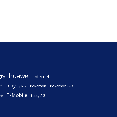
huawei
gry
internet
e
play
Pokemon
Pokemon GO
plus
T-Mobile
testy 5G
ne