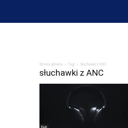
Strona główna
Tagi
Słuchawki z ANC
słuchawki z ANC
Esej