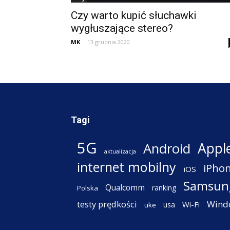
Czy warto kupić słuchawki
wygłuszające stereo?
MK
-
13 grudnia 2020
Tagi
5G
Appl
Android
aktualizacja
internet mobilny
iPho
iOS
Samsun
Qualcomm
ranking
Polska
testy prędkości
Wind
Wi-Fi
usa
uke