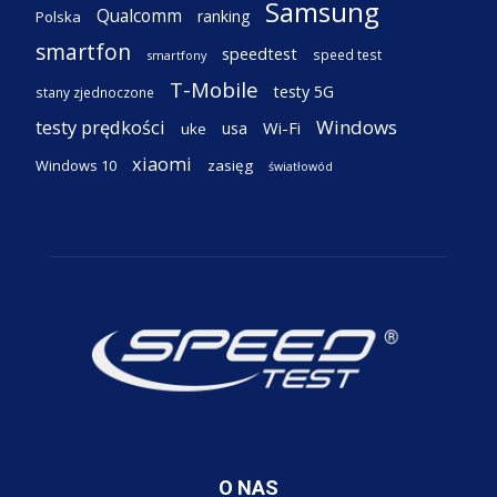
Samsung
Qualcomm
ranking
Polska
smartfon
speedtest
speed test
smartfony
T-Mobile
testy 5G
stany zjednoczone
testy prędkości
Windows
Wi-Fi
usa
uke
xiaomi
Windows 10
zasięg
światłowód
O NAS