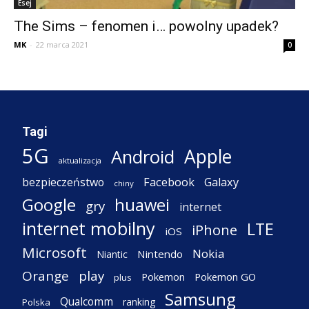
Esej
The Sims – fenomen i… powolny upadek?
MK
-
22 marca 2021
0
Tagi
5G
Apple
Android
aktualizacja
Facebook
Galaxy
bezpieczeństwo
chiny
Google
huawei
gry
internet
internet mobilny
LTE
iPhone
iOS
Microsoft
Nokia
Nintendo
Niantic
Orange
play
Pokemon
Pokemon GO
plus
Samsung
Qualcomm
ranking
Polska