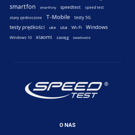
smartfon
speedtest
speed test
smartfony
T-Mobile
testy 5G
stany zjednoczone
testy prędkości
Windows
Wi-Fi
usa
uke
xiaomi
Windows 10
zasięg
światłowód
O NAS