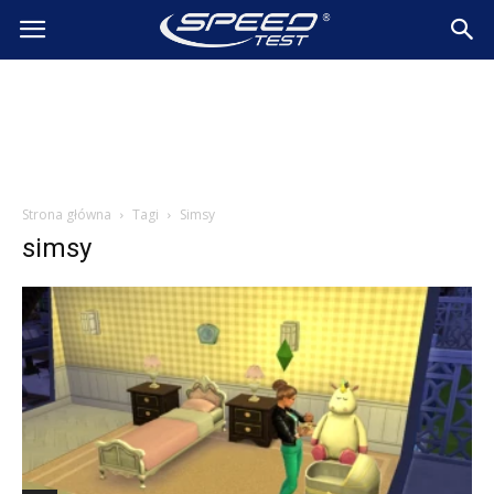
SpeedTest.pl
Wiadomości
Strona główna
Tagi
Simsy
simsy