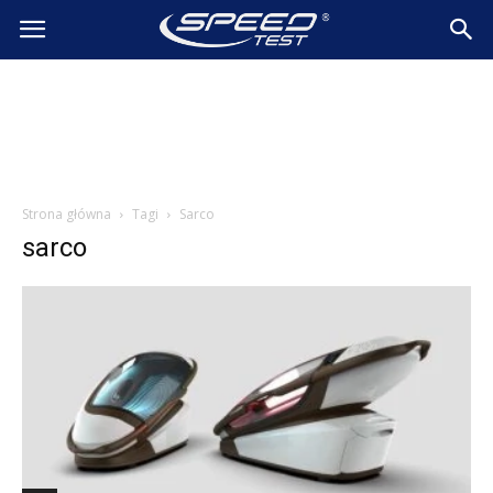
SpeedTest.pl
Wiadomości
Strona główna
Tagi
Sarco
sarco