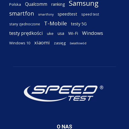
Samsung
Qualcomm
ranking
Polska
smartfon
speedtest
speed test
smartfony
T-Mobile
testy 5G
stany zjednoczone
testy prędkości
Windows
Wi-Fi
usa
uke
xiaomi
Windows 10
zasięg
światłowód
O NAS