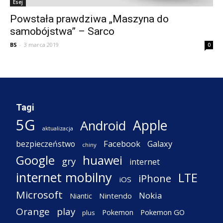
Esej
Powstała prawdziwa „Maszyna do
samobójstwa” – Sarco
BS
-
3 marca 2019
0
Tagi
5G
Apple
Android
aktualizacja
Facebook
Galaxy
bezpieczeństwo
chiny
Google
huawei
gry
internet
internet mobilny
LTE
iPhone
iOS
Microsoft
Nokia
Nintendo
Niantic
Orange
play
Pokemon
Pokemon GO
plus