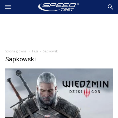
SpeedTest.pl
Wiadomości
Strona główna
Tagi
Sapkowski
Sapkowski