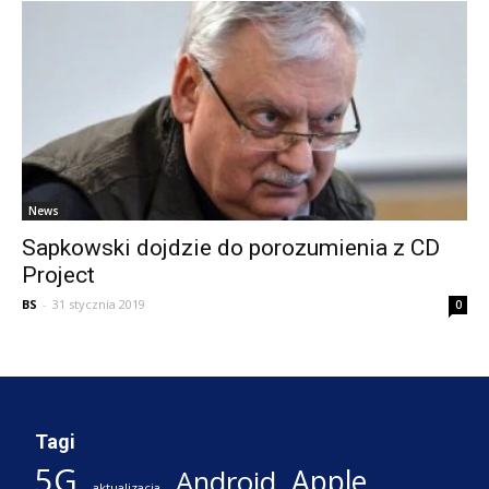
News
Sapkowski dojdzie do porozumienia z CD
Project
BS
-
31 stycznia 2019
0
Tagi
5G
Apple
Android
aktualizacja