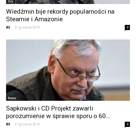
Gry
Wiedźmin bije rekordy popularności na
Steamie i Amazonie
BS
-
31 grudnia 2019
0
News
Sapkowski i CD Projekt zawarli
porozumienie w sprawie sporu o 60...
BS
-
21 grudnia 2019
0