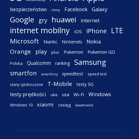
Facebook
Galaxy
bezpieczeństwo
chiny
Google
huawei
gry
internet
internet mobilny
LTE
iPhone
iOS
Microsoft
Nokia
Nintendo
Niantic
Orange
play
Pokemon
Pokemon GO
plus
Samsung
Qualcomm
ranking
Polska
smartfon
speedtest
speed test
smartfony
T-Mobile
testy 5G
stany zjednoczone
testy prędkości
Windows
Wi-Fi
usa
uke
xiaomi
Windows 10
zasięg
światłowód