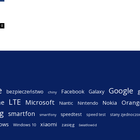
0
e
Google
Facebook
Galaxy
bezpieczeństwo
chiny
LTE
ne
Microsoft
Orang
Nokia
Nintendo
Niantic
g
smartfon
speedtest
speed test
stany zjednoczo
smartfony
ows
xiaomi
Windows 10
zasięg
światłowód