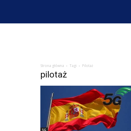
Strona główna
Tagi
Pilotaż
pilotaż
5G