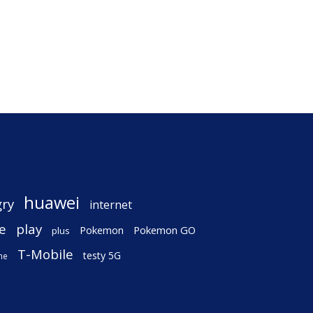
huawei
gry
internet
e
play
Pokemon
Pokemon GO
plus
T-Mobile
testy 5G
ne