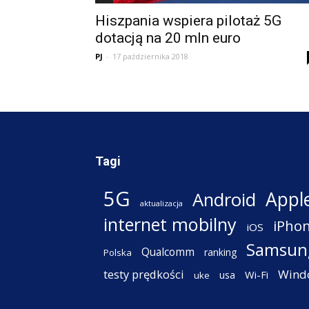
Hiszpania wspiera pilotaż 5G
dotacją na 20 mln euro
PJ
-
17 października 2018
Tagi
5G
Appl
Android
aktualizacja
internet mobilny
iPho
iOS
Samsun
Qualcomm
ranking
Polska
testy prędkości
Wind
Wi-Fi
usa
uke