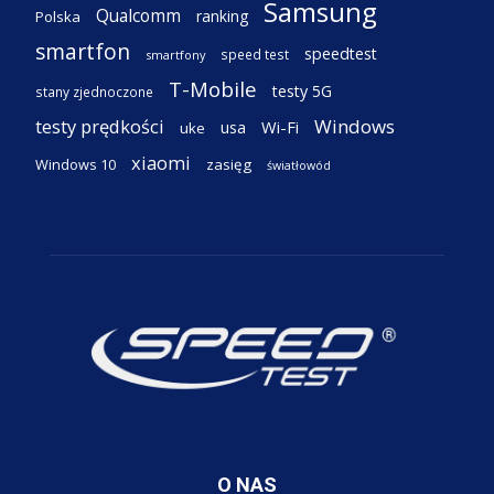
Samsung
Qualcomm
ranking
Polska
smartfon
speedtest
speed test
smartfony
T-Mobile
testy 5G
stany zjednoczone
testy prędkości
Windows
Wi-Fi
usa
uke
xiaomi
Windows 10
zasięg
światłowód
O NAS