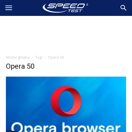
SpeedTest.pl
Wiadomości
Strona główna
Tagi
Opera 50
Opera 50