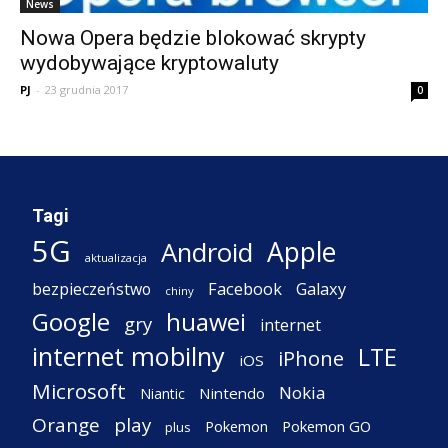
News
Nowa Opera będzie blokować skrypty
wydobywające kryptowaluty
PJ
-
23 grudnia 2017
0
Tagi
5G
Apple
Android
aktualizacja
Facebook
Galaxy
bezpieczeństwo
chiny
Google
huawei
gry
internet
internet mobilny
LTE
iPhone
iOS
Microsoft
Nokia
Nintendo
Niantic
Orange
play
Pokemon
Pokemon GO
plus