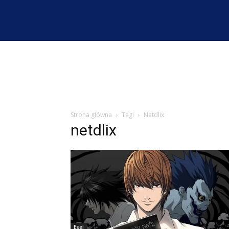
Strona główna
Tagi
Netdlix
netdlix
Esej