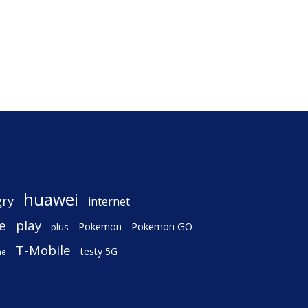
huawei
gry
internet
e
play
Pokemon
Pokemon GO
plus
T-Mobile
testy 5G
ne