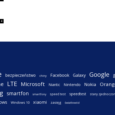
4
e
Google
Facebook
Galaxy
bezpieczeństwo
chiny
LTE
ne
Microsoft
Orang
Nokia
Nintendo
Niantic
g
smartfon
speedtest
speed test
stany zjednoczo
smartfony
ows
xiaomi
Windows 10
zasięg
światłowód