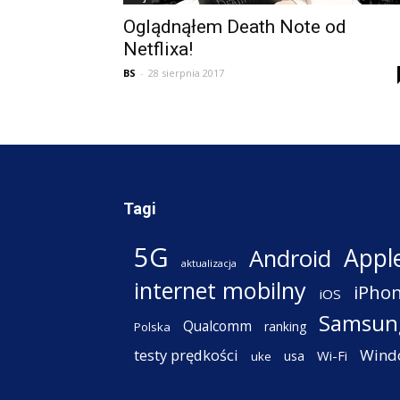
Oglądnąłem Death Note od
Netflixa!
BS
-
28 sierpnia 2017
Tagi
5G
Appl
Android
aktualizacja
internet mobilny
iPho
iOS
Samsun
Qualcomm
ranking
Polska
testy prędkości
Wind
Wi-Fi
usa
uke