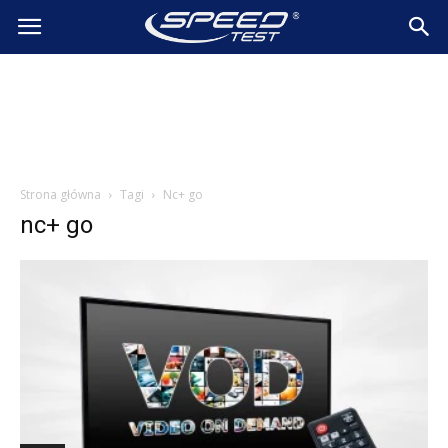
SpeedTest.pl
Wiadomości
Strona główna
Tagi
Nc+ go
nc+ go