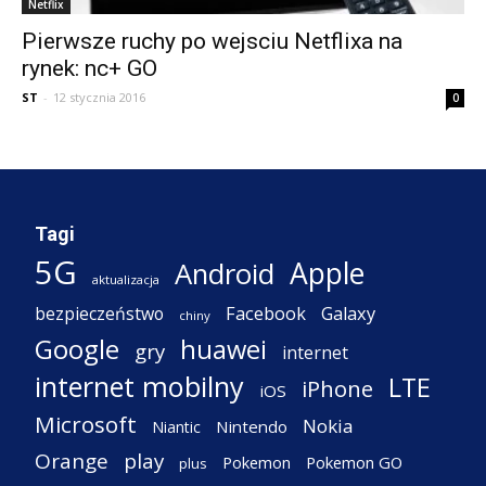
Netflix
Pierwsze ruchy po wejsciu Netflixa na
rynek: nc+ GO
ST
-
12 stycznia 2016
0
Tagi
5G
Apple
Android
aktualizacja
Facebook
Galaxy
bezpieczeństwo
chiny
Google
huawei
gry
internet
internet mobilny
LTE
iPhone
iOS
Microsoft
Nokia
Nintendo
Niantic
Orange
play
Pokemon
Pokemon GO
plus