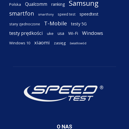
Samsung
Qualcomm
ranking
Polska
smartfon
speedtest
speed test
smartfony
T-Mobile
testy 5G
stany zjednoczone
testy prędkości
Windows
Wi-Fi
usa
uke
xiaomi
Windows 10
zasięg
światłowód
O NAS