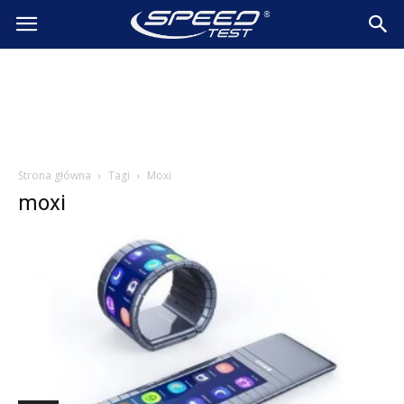
SpeedTest.pl
Wiadomości
Strona główna
Tagi
Moxi
moxi