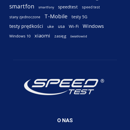
smartfon
speedtest
speed test
smartfony
T-Mobile
testy 5G
stany zjednoczone
testy prędkości
Windows
Wi-Fi
usa
uke
xiaomi
Windows 10
zasięg
światłowód
O NAS