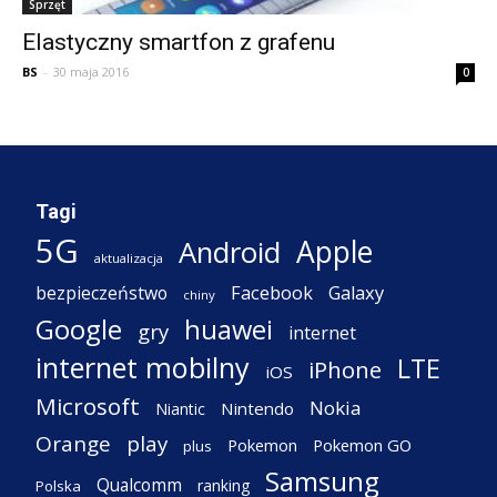
Sprzęt
Elastyczny smartfon z grafenu
BS
-
30 maja 2016
0
Tagi
5G
Apple
Android
aktualizacja
Facebook
Galaxy
bezpieczeństwo
chiny
Google
huawei
gry
internet
internet mobilny
LTE
iPhone
iOS
Microsoft
Nokia
Nintendo
Niantic
Orange
play
Pokemon
Pokemon GO
plus
Samsung
Qualcomm
ranking
Polska