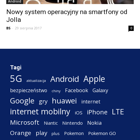
Android
Nowy system operacyjny na smartfony od
Jolla
BS
-
29 sierpnia 2017
0
Tagi
5G
Apple
Android
aktualizacja
Facebook
Galaxy
bezpieczeństwo
chiny
Google
huawei
gry
internet
internet mobilny
LTE
iPhone
iOS
Microsoft
Nokia
Nintendo
Niantic
Orange
play
Pokemon
Pokemon GO
plus