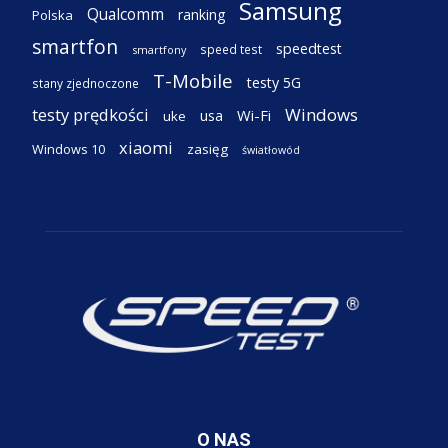
Samsung
Qualcomm
ranking
Polska
smartfon
speedtest
speed test
smartfony
T-Mobile
testy 5G
stany zjednoczone
testy prędkości
Windows
Wi-Fi
usa
uke
xiaomi
Windows 10
zasięg
światłowód
O NAS