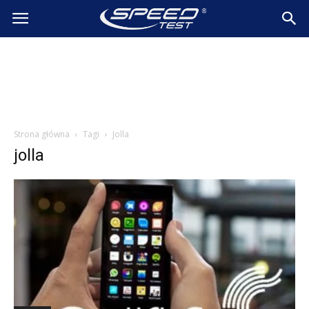
SpeedTest.pl
Wiadomości
Strona główna
Tagi
Jolla
jolla