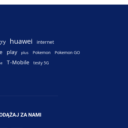
huawei
gry
internet
e
play
Pokemon
Pokemon GO
plus
T-Mobile
testy 5G
ne
ODĄŻAJ ZA NAMI