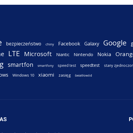
e
Google
Facebook
Galaxy
bezpieczeństwo
chiny
LTE
ne
Microsoft
Orang
Nokia
Nintendo
Niantic
g
smartfon
speedtest
speed test
stany zjednoczo
smartfony
ows
xiaomi
Windows 10
zasięg
światłowód
NAS
P