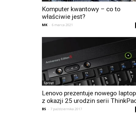
Komputer kwantowy – co to
właściwie jest?
MK
-
6 marca 2021
Sprzęt
Lenovo prezentuje nowego lapto
z okazji 25 urodzin serii ThinkPa
BS
-
7 października 2017