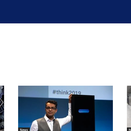
News
N