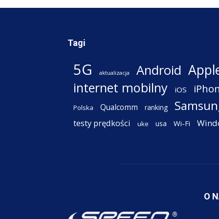
Tagi
5G
Appl
Android
aktualizacja
internet mobilny
iPho
iOS
Samsun
Qualcomm
ranking
Polska
testy prędkości
Wind
Wi-Fi
usa
uke
O 