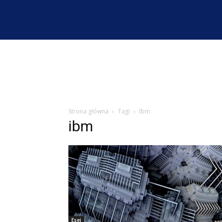
Strona główna
Tagi
Ibm
ibm
Esej