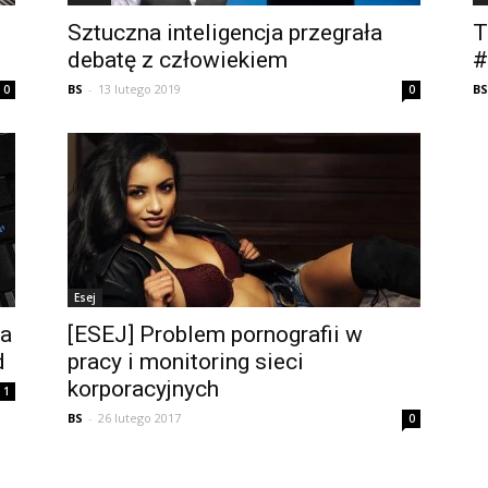
Sztuczna inteligencja przegrała
T
debatę z człowiekiem
#
BS
-
13 lutego 2019
BS
0
0
Esej
pa
[ESEJ] Problem pornografii w
d
pracy i monitoring sieci
korporacyjnych
1
BS
-
26 lutego 2017
0