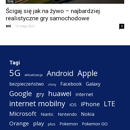
Esej
Ścigaj się jak na żywo – najbardziej
realistyczne gry samochodowe
MK
-
13 maja 2021
0
Tagi
5G
Apple
Android
aktualizacja
Facebook
Galaxy
bezpieczeństwo
chiny
Google
huawei
gry
internet
internet mobilny
LTE
iPhone
iOS
Microsoft
Nokia
Nintendo
Niantic
Orange
play
Pokemon
Pokemon GO
plus