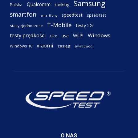
Samsung
Qualcomm
ranking
Polska
smartfon
speedtest
speed test
smartfony
T-Mobile
testy 5G
stany zjednoczone
testy prędkości
Windows
Wi-Fi
usa
uke
xiaomi
Windows 10
zasięg
światłowód
O NAS