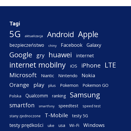
Tagi
5G
Apple
Android
aktualizacja
Facebook
Galaxy
bezpieczeństwo
chiny
Google
huawei
gry
internet
internet mobilny
LTE
iPhone
iOS
Microsoft
Nokia
Nintendo
Niantic
Orange
play
Pokemon
Pokemon GO
plus
Samsung
Qualcomm
ranking
Polska
smartfon
speedtest
speed test
smartfony
T-Mobile
testy 5G
stany zjednoczone
testy prędkości
Windows
Wi-Fi
usa
uke