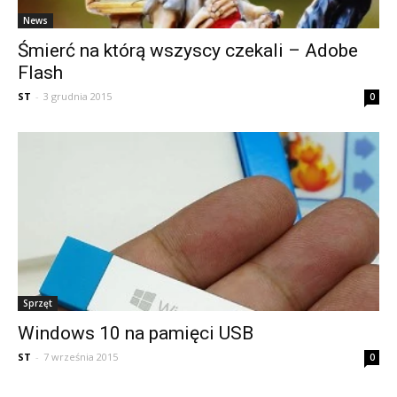
News
Śmierć na którą wszyscy czekali – Adobe
Flash
ST
-
3 grudnia 2015
0
Sprzęt
Windows 10 na pamięci USB
ST
-
7 września 2015
0