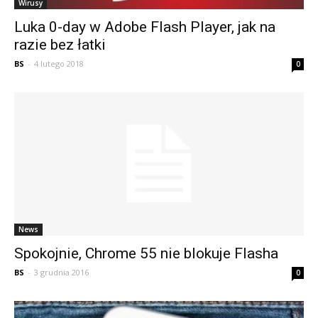
Wirusy
Luka 0-day w Adobe Flash Player, jak na
razie bez łatki
BS
-
4 lutego 2018
0
News
Spokojnie, Chrome 55 nie blokuje Flasha
BS
-
3 grudnia 2016
0