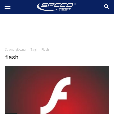
SpeedTest.pl
Wiadomości
Strona główna
Tagi
Flash
flash