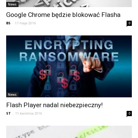
News
Google Chrome będzie blokować Flasha
BS
-
17 maja 2016
0
News
Flash Player nadal niebezpieczny!
ST
-
11 kwietnia 2016
0