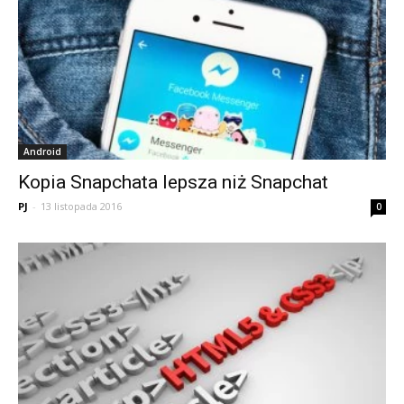
Android
Kopia Snapchata lepsza niż Snapchat
PJ
-
13 listopada 2016
0