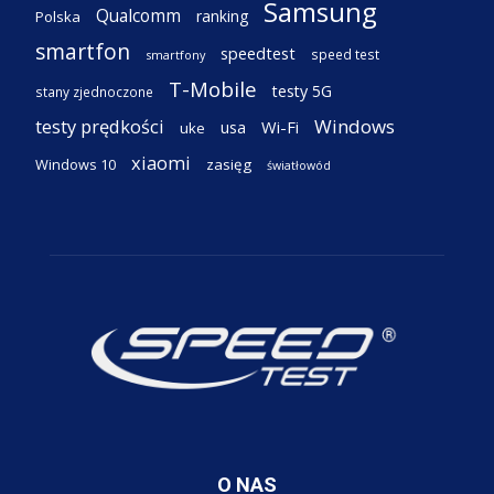
Samsung
Qualcomm
ranking
Polska
smartfon
speedtest
speed test
smartfony
T-Mobile
testy 5G
stany zjednoczone
testy prędkości
Windows
Wi-Fi
usa
uke
xiaomi
Windows 10
zasięg
światłowód
O NAS