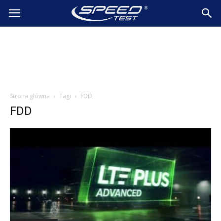
SpeedTest.pl
Wiadomości
Strona główna
Tagi
FDD
FDD