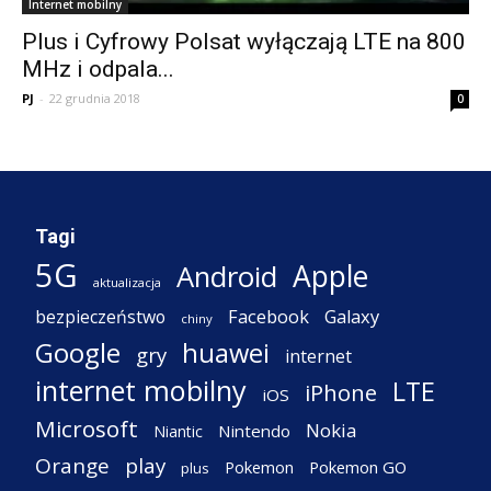
Internet mobilny
Plus i Cyfrowy Polsat wyłączają LTE na 800
MHz i odpala...
PJ
-
22 grudnia 2018
0
Tagi
5G
Apple
Android
aktualizacja
Facebook
Galaxy
bezpieczeństwo
chiny
Google
huawei
gry
internet
internet mobilny
LTE
iPhone
iOS
Microsoft
Nokia
Nintendo
Niantic
Orange
play
Pokemon
Pokemon GO
plus