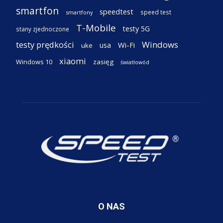
smartfon
speedtest
speed test
smartfony
T-Mobile
testy 5G
stany zjednoczone
testy prędkości
Windows
Wi-Fi
usa
uke
xiaomi
Windows 10
zasięg
światłowód
O NAS