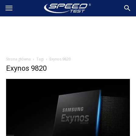
SpeedTest.pl
Wiadomości
Strona główna
Tagi
Exynos 9820
Exynos 9820