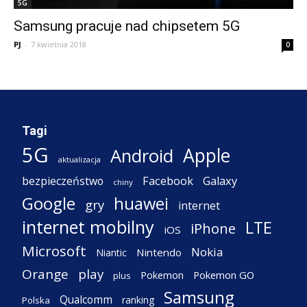
5G
Samsung pracuje nad chipsetem 5G
PJ
-
7 kwietnia 2018
0
Tagi
5G
Apple
Android
aktualizacja
Facebook
Galaxy
bezpieczeństwo
chiny
Google
huawei
gry
internet
internet mobilny
LTE
iPhone
iOS
Microsoft
Nokia
Nintendo
Niantic
Orange
play
Pokemon
Pokemon GO
plus
Samsung
Qualcomm
ranking
Polska