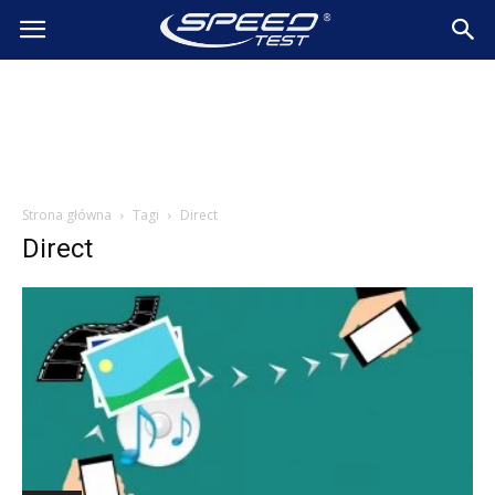
SpeedTest.pl
Wiadomości
Strona główna
Tagi
Direct
Direct