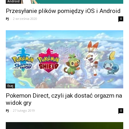
Android
Przesyłanie plików pomiędzy iOS i Android
PJ
-
2 września 2020
0
Esej
Pokemon Direct, czyli jak dostać orgazm na
widok gry
PJ
-
27 lutego 2019
0