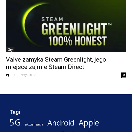
Gry
Valve zamyka Steam Greenlight, jego
miejsce zajmie Steam Direct
PJ
-
11 lutego 2017
0
Tagi
5G
Apple
Android
aktualizacja