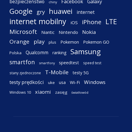
Facebook
Galaxy
bezpieczeństwo
chiny
Google
huawei
gry
internet
internet mobilny
LTE
iPhone
iOS
Microsoft
Nokia
Nintendo
Niantic
Orange
play
Pokemon
Pokemon GO
plus
Samsung
Qualcomm
ranking
Polska
smartfon
speedtest
speed test
smartfony
T-Mobile
testy 5G
stany zjednoczone
testy prędkości
Windows
Wi-Fi
usa
uke
xiaomi
Windows 10
zasięg
światłowód