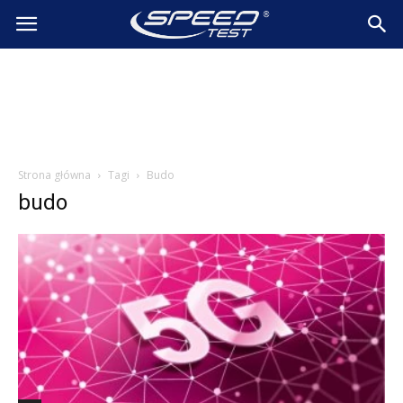
SpeedTest.pl
Wiadomości
Strona główna
Tagi
Budo
budo