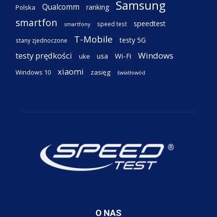
Samsung
Qualcomm
ranking
Polska
smartfon
speedtest
speed test
smartfony
T-Mobile
testy 5G
stany zjednoczone
testy prędkości
Windows
Wi-Fi
usa
uke
xiaomi
Windows 10
zasięg
światłowód
O NAS