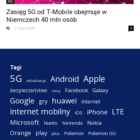
5G
Zasięg 5G od T-Mobile obejmuje w
Niemczech 40 mln osób
PJ
-
27 lipca 2020
0
Tagi
5G
Apple
Android
aktualizacja
Facebook
Galaxy
bezpieczeństwo
chiny
Google
huawei
gry
internet
internet mobilny
LTE
iPhone
iOS
Microsoft
Nokia
Nintendo
Niantic
Orange
play
Pokemon
Pokemon GO
plus