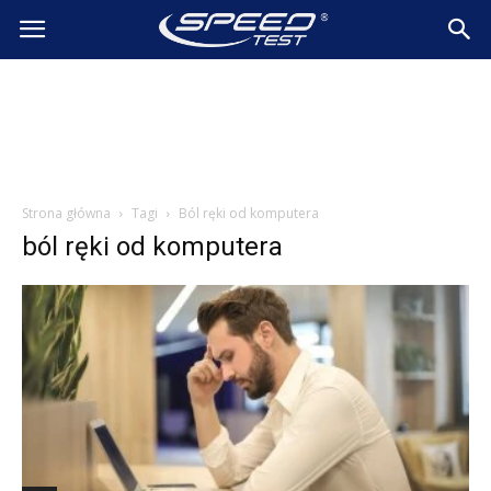
SpeedTest.pl
Wiadomości
Strona główna
Tagi
Ból ręki od komputera
ból ręki od komputera