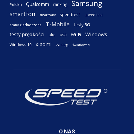
Samsung
Qualcomm
ranking
Polska
smartfon
speedtest
speed test
smartfony
T-Mobile
testy 5G
stany zjednoczone
testy prędkości
Windows
Wi-Fi
usa
uke
xiaomi
Windows 10
zasięg
światłowód
O NAS