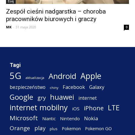
Esej
Zespół cieśni nadgarstka – choroba
pracowników biurowych i graczy
MK
-
31 maja 2020
0
Tagi
5G
Apple
Android
aktualizacja
Facebook
Galaxy
bezpieczeństwo
chiny
Google
huawei
gry
internet
internet mobilny
LTE
iPhone
iOS
Microsoft
Nokia
Nintendo
Niantic
Orange
play
Pokemon
Pokemon GO
plus