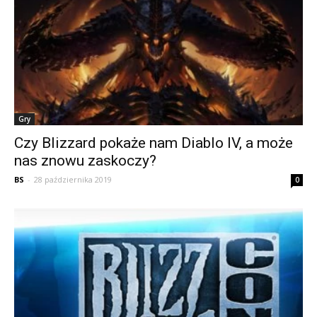
Gry
Czy Blizzard pokaże nam Diablo IV, a może
nas znowu zaskoczy?
BS
-
28 października 2019
0