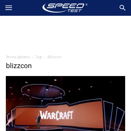
SpeedTest.pl
Wiadomości
Strona główna
Tagi
Blizzcon
blizzcon