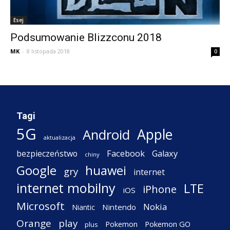
Esej
Podsumowanie Blizzconu 2018
MK
-
8 listopada 2018
0
Tagi
5G
Apple
Android
aktualizacja
Facebook
Galaxy
bezpieczeństwo
chiny
Google
huawei
gry
internet
internet mobilny
LTE
iPhone
iOS
Microsoft
Nokia
Nintendo
Niantic
Orange
play
Pokemon
Pokemon GO
plus