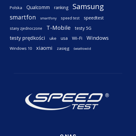
Samsung
Qualcomm
ranking
Polska
smartfon
speedtest
speed test
smartfony
T-Mobile
testy 5G
stany zjednoczone
testy prędkości
Windows
Wi-Fi
usa
uke
xiaomi
Windows 10
zasięg
światłowód