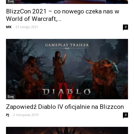
Esej
BlizzCon 2021 – co nowego czeka nas w
World of Warcraft,...
MK
-
23 lutego 2021
0
Esej
Zapowiedź Diablo IV oficjalnie na Blizzcon
PJ
-
2 listopada 2019
0