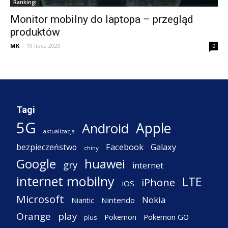
Rankingi
Monitor mobilny do laptopa – przegląd
produktów
MK
-
19 lipca 2020
0
Tagi
5G
Apple
Android
aktualizacja
Facebook
Galaxy
bezpieczeństwo
chiny
Google
huawei
gry
internet
internet mobilny
LTE
iPhone
iOS
Microsoft
Nokia
Nintendo
Niantic
Orange
play
Pokemon
Pokemon GO
plus