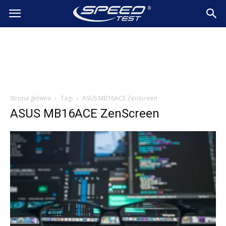
SpeedTest.pl
Wiadomości
Strona główna
Tagi
ASUS MB16ACE ZenScreen
ASUS MB16ACE ZenScreen