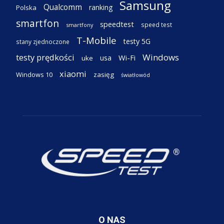
Samsung
Qualcomm
ranking
Polska
smartfon
speedtest
speed test
smartfony
T-Mobile
testy 5G
stany zjednoczone
testy prędkości
Windows
Wi-Fi
usa
uke
xiaomi
Windows 10
zasięg
światłowód
O NAS