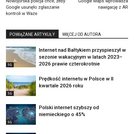
Nowojorska policja chce, żeby
Google Maps wprowadza
Google usunęło zgłaszanie
nawigację z AR
kontroli w Waze
POWIĄZANE ARTYKUŁY
WIĘCEJ OD AUTORA
Internet nad Bałtykiem przyspieszył w
sezonie wakacyjnym w latach 2023–
2026 prawie czterokrotnie
5G
Prędkość internetu w Polsce w II
kwartale 2026 roku
5G
Polski internet szybszy od
niemieckiego o 45%
5G