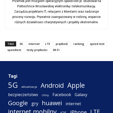
Przemek jest mózgiem operacyjnym SpeedTest.pl. Studiował na
Politechnice Wrocławskiej elektronikę i telekomunikację.
Zarządza projektami IT, relacjami z klientami oraz nadzoruje
procesy rozwoju. Prywatnie zaangażowany w rodzinę, wsparcie
różnych działalności charytatywnych i projekty ekstremalne.
TAGI
3G
internet
LTE
prędkość
ranking
speed test
speedtest
testy prędkości
Wi-Fi
Tagi
5G
Apple
Android
aktualizacja
Facebook
Galaxy
bezpieczeństwo
chiny
Google
huawei
gry
internet
internet mobilny
LTE
iPhone
iOS