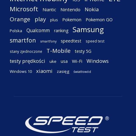
Microsoft
Nokia
Nintendo
Niantic
Orange
play
Pokemon
Pokemon GO
plus
Samsung
Qualcomm
ranking
Polska
smartfon
speedtest
speed test
smartfony
T-Mobile
testy 5G
stany zjednoczone
testy prędkości
Windows
Wi-Fi
usa
uke
xiaomi
Windows 10
zasięg
światłowód