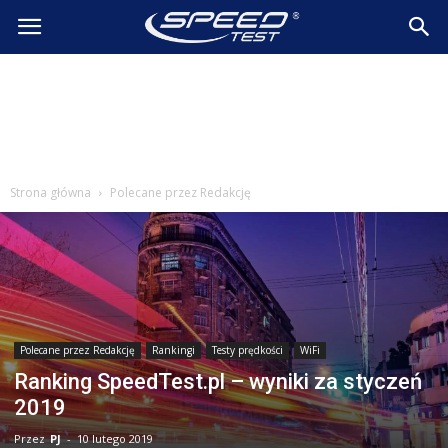
SpeedTest.pl
Wiadomości
Strona główna
Polecane przez Redakcję
Polecane przez Redakcję
Rankingi
Testy prędkości
WiFi
Ranking SpeedTest.pl – wyniki za styczeń
2019
Przez
PJ
-
10 lutego 2019