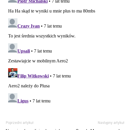
Poprzedni artykuł
Następny artykuł