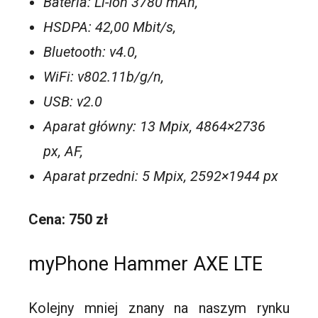
Bateria: Li-Ion 3780 mAh,
HSDPA: 42,00 Mbit/s,
Bluetooth: v4.0,
WiFi: v802.11b/g/n,
USB: v2.0
Aparat główny: 13 Mpix, 4864×2736
px, AF,
Aparat przedni: 5 Mpix, 2592×1944 px
Cena: 750 zł
myPhone Hammer AXE LTE
Kolejny mniej znany na naszym rynku