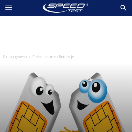
SpeedTest.pl
Wiadomości
Strona główna
Polecane przez Redakcję