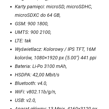
Karty pamięci: microSD, microSDHC,
microSDXC do 64 GB,
GSM: 900 1800,
UMTS: 900 2100,
LTE: tak
Wyświetlacz: Kolorowy / IPS TFT, 16M
kolorów, 1080×1920 px (5.00″) 441 ppi
Bateria: Li-Po 3100 mAh,
HSDPA: 42,00 Mbit/s
Bluetooth: v4.0,
WiFi: v802.11b/g/n,
USB: v2.0,
Aparat główny: 13 Mpix, 4160×3120 px,