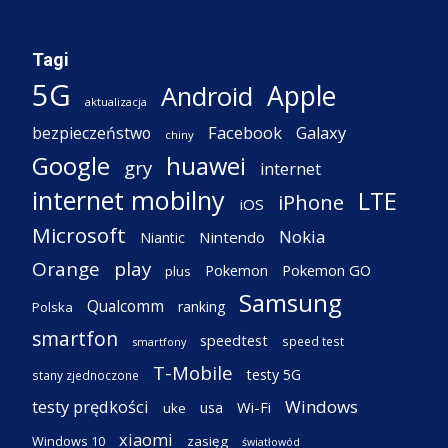
Tagi
5G
Apple
Android
aktualizacja
Facebook
Galaxy
bezpieczeństwo
chiny
Google
huawei
gry
internet
internet mobilny
LTE
iPhone
iOS
Microsoft
Nokia
Nintendo
Niantic
Orange
play
Pokemon
Pokemon GO
plus
Samsung
Qualcomm
ranking
Polska
smartfon
speedtest
speed test
smartfony
T-Mobile
testy 5G
stany zjednoczone
testy prędkości
Windows
Wi-Fi
usa
uke
xiaomi
Windows 10
zasięg
światłowód