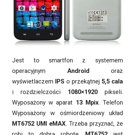
Jest to
smartfon
z systemem
operacyjnym
Android
oraz
wyświetlaczem
IPS
o przekątnej
5,5 cala
i rozdzielczości
1080×1920
pikseli.
Wyposażony w aparat
13
Mpix
. Telefon
Wyposażony w ośmiordzeniowy układ
MT6752
UMI
eMAX
. Trzeba przyznać, że
robi to dobrą robotę,
MT6752
jest