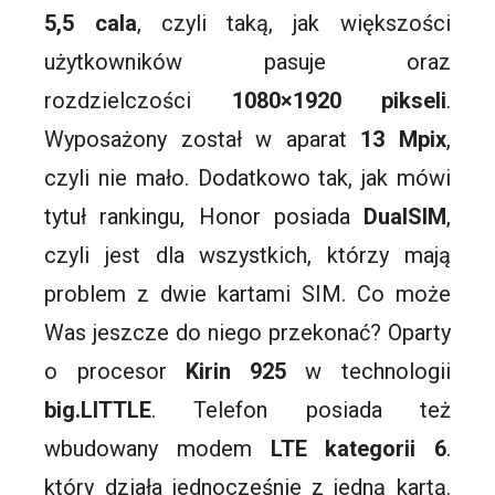
5,5 cala
, czyli taką, jak większości
użytkowników pasuje oraz
rozdzielczości
1080×1920 pikseli
.
Wyposażony został w aparat
13
Mpix
,
czyli nie mało. Dodatkowo tak, jak mówi
tytuł rankingu, Honor posiada
DualSIM
,
czyli jest dla wszystkich, którzy mają
problem z dwie kartami SIM. Co może
Was jeszcze do niego przekonać? Oparty
o procesor
Kirin 925
w technologii
big.LITTLE
. Telefon posiada też
wbudowany modem
LTE
kategorii 6
.
który działa jednocześnie z jedną kartą.