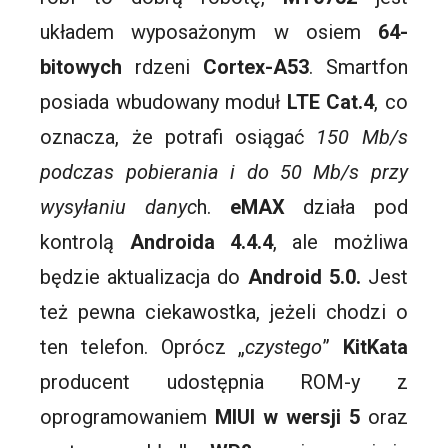
układem wyposażonym w osiem
64-
bitowych
rdzeni
Cortex-A53
.
Smartfon
posiada wbudowany moduł
LTE
Cat.4
, co
oznacza, że potrafi osiągać
150
Mb
/s
podczas pobierania i do 50
Mb
/s przy
wysyłaniu danyc
h.
eMAX
działa pod
kontrolą
Androida 4.4.4
, ale możliwa
będzie aktualizacja do
Android
5.0.
Jest
też pewna ciekawostka, jeżeli chodzi o
ten telefon. Oprócz „
czystego
”
KitKata
producent udostępnia
ROM-y
z
oprogramowaniem
MIUI
w wersji 5
oraz