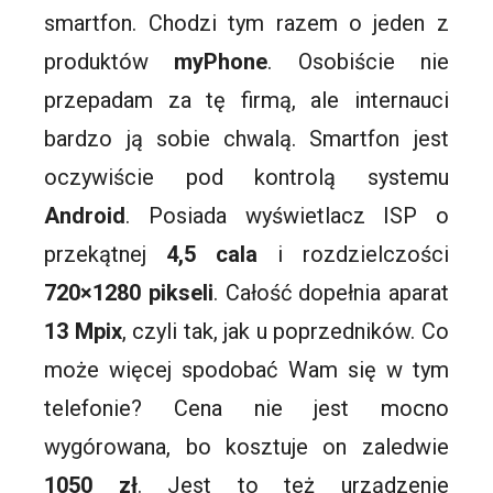
smartfon
. Chodzi tym razem o jeden z
produktów
myPhone
. Osobiście nie
przepadam za tę firmą, ale internauci
bardzo ją sobie chwalą.
Smartfon
jest
oczywiście pod kontrolą systemu
Android
. Posiada wyświetlacz ISP o
przekątnej
4,5 cala
i rozdzielczości
720×1280 pikseli
. Całość dopełnia aparat
13
Mpix
, czyli tak, jak u poprzedników. Co
może więcej spodobać Wam się w tym
telefonie? Cena nie jest mocno
wygórowana, bo kosztuje on zaledwie
1050 zł
. Jest to też urządzenie