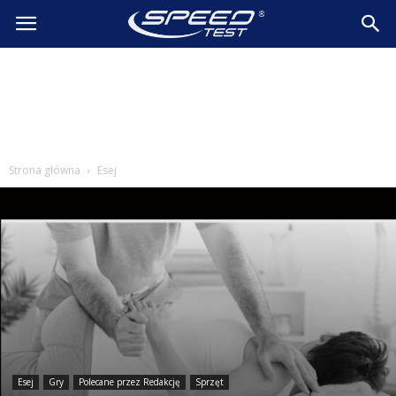
SpeedTest.pl
Wiadomości
Strona główna
Esej
Esej
Gry
Polecane przez Redakcję
Sprzęt