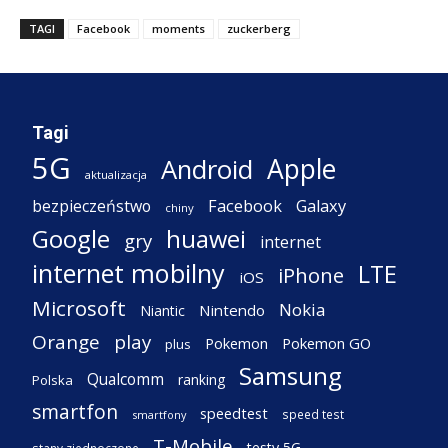
TAGI
Facebook
moments
zuckerberg
Tagi
5G
Apple
Android
aktualizacja
Facebook
Galaxy
bezpieczeństwo
chiny
Google
huawei
gry
internet
internet mobilny
LTE
iPhone
iOS
Microsoft
Nokia
Nintendo
Niantic
Orange
play
Pokemon
Pokemon GO
plus
Samsung
Qualcomm
ranking
Polska
smartfon
speedtest
speed test
smartfony
T-Mobile
testy 5G