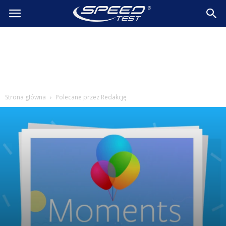
SpeedTest.pl
Wiadomości
Strona główna
Polecane przez Redakcję